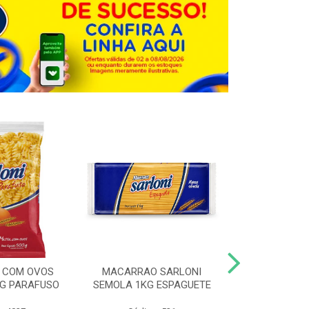
 COM OVOS
MACARRAO SARLONI
MACARRAO 
0G PARAFUSO
SEMOLA 1KG ESPAGUETE
SARLONI 1KG