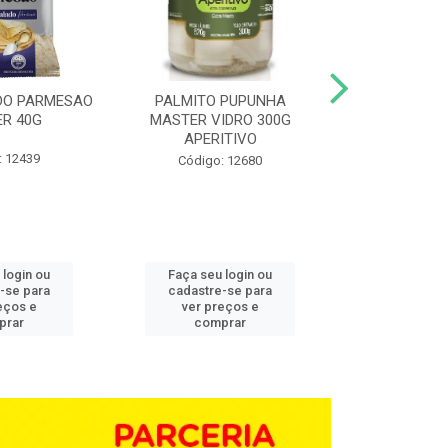
DO PARMESAO
PALMITO PUPUNHA
CHAMPIGNON 
R 40G
MASTER VIDRO 300G
G BD 1,0
APERITIVO
: 12439
Código:
Código: 12680
 login ou
Faça seu login ou
Faça seu 
-se para
cadastre-se para
cadastre
eços e
ver preços e
ver pr
prar
comprar
comp