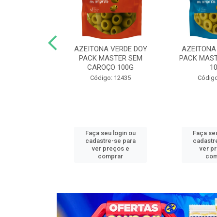
N COG MASTER
AZEITONA VERDE DOY
AZEITONA
,05KG FAT
PACK MASTER SEM
PACK MAST
CAROÇO 100G
1
o: 13272
Código: 12435
Código
u login ou
Faça seu login ou
Faça seu
e-se para
cadastre-se para
cadastr
reços e
ver preços e
ver p
mprar
comprar
com