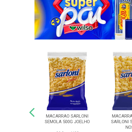
O COM OVOS
MACARRAO SARLONI
MACARRA
KG ESPAGUETE
SEMOLA 500G JOELHO
SARLONI 
NO