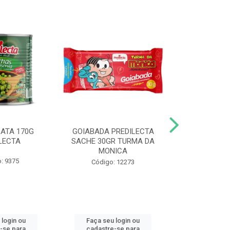
LATA 170G
GOIABADA PREDILECTA
DUETO DOY 
LECTA
SACHE 30GR TURMA DA
MILHO/E
MONICA
PREDI
: 9375
Código: 12273
Código
 login ou
Faça seu login ou
Faça seu 
-se para
cadastre-se para
cadastre