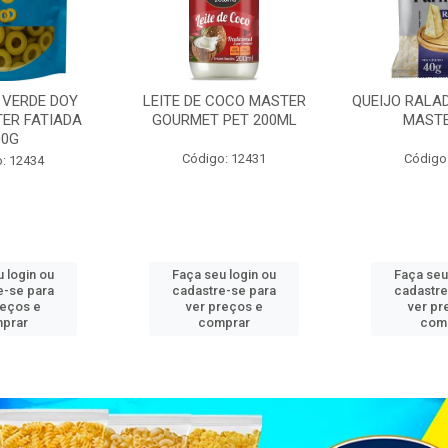
 VERDE DOY
LEITE DE COCO MASTER
QUEIJO RALA
ER FATIADA
GOURMET PET 200ML
MASTE
00G
Código: 12431
Código
: 12434
 login ou
Faça seu login ou
Faça seu
e-se para
cadastre-se para
cadastre
reços e
ver preços e
ver pr
prar
comprar
com