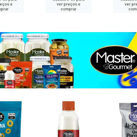
reços e
ver preços e
ver pr
prar
comprar
com