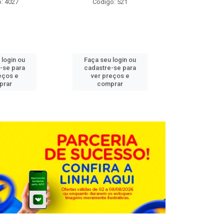
: 4027
Código: 521
Código
 login ou
Faça seu login ou
Faça seu 
-se para
cadastre-se para
cadastre
eços e
ver preços e
ver pr
prar
comprar
comp