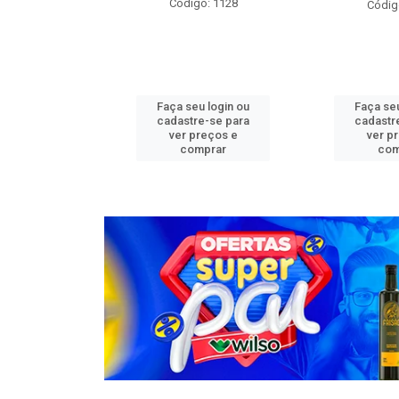
o: 1276
Código: 1128
Códig
u login ou
Faça seu login ou
Faça seu
e-se para
cadastre-se para
cadastr
reços e
ver preços e
ver p
mprar
comprar
com