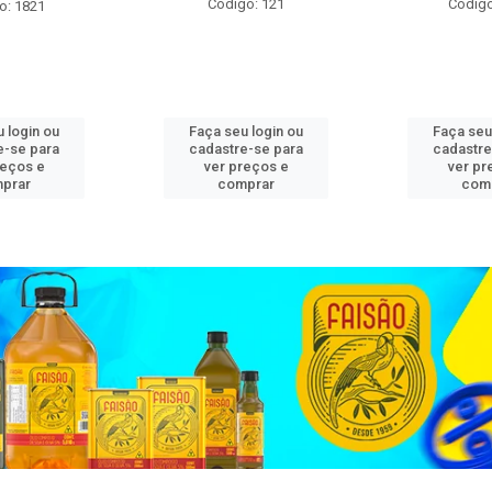
Código: 121
Código
o: 1821
 login ou
Faça seu login ou
Faça seu
e-se para
cadastre-se para
cadastre
reços e
ver preços e
ver pr
prar
comprar
com