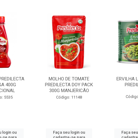
PREDILECTA
MOLHO DE TOMATE
ERVILHA 
GA 400G
PREDILECTA DOY PACK
PREDI
CIONAL
300G MANJERICÃO
Código
o: 5535
Código: 11148
 login ou
Faça seu login ou
Faça seu
e-se para
cadastre-se para
cadastre