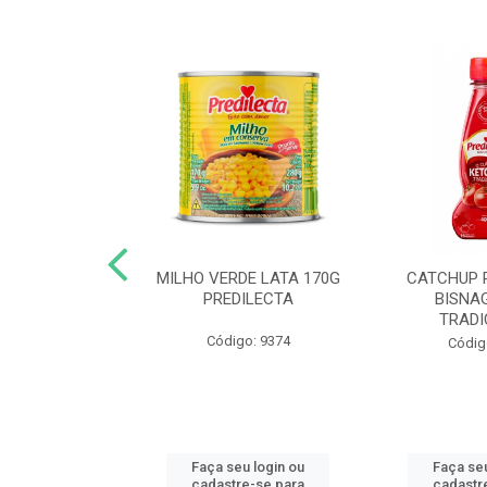
 DE TOMATE
MILHO VERDE LATA 170G
CATCHUP 
TA DOY PACK
PREDILECTA
BISNA
40G
TRADI
Código: 9374
o: 5190
Códig
u login ou
Faça seu login ou
Faça seu
e-se para
cadastre-se para
cadastr