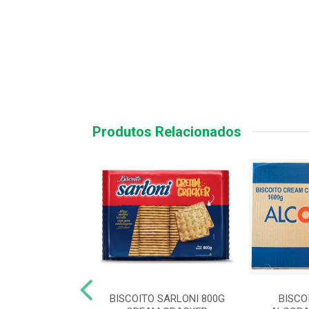
Produtos Relacionados
O LAMINADO 1KG
BISCOITO SARLONI 800G
BISCO