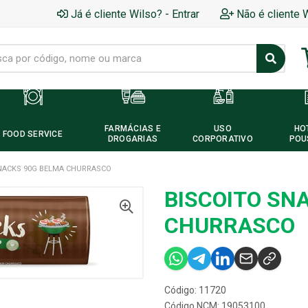
Já é cliente Wilso? - Entrar
Não é cliente 
FARMÁCIAS E
USO
HO
FOOD SERVICE
DROGARIAS
CORPORATIVO
POU
NACKS 90G BELMA CHURRASCO
BISCOITO SN
CHURRASCO
Código: 11720
Código NCM: 19053100