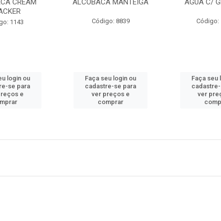
CA CREAM
ALCOBACA MANTEIGA
AGUA C/ G
ACKER
Código: 8839
Código:
go: 1143
eu login ou
Faça seu login ou
Faça seu 
re-se para
cadastre-se para
cadastre-
preços e
ver preços e
ver pre
mprar
comprar
comp