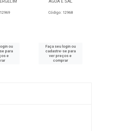
ERGELIM
AGUA E SAL
CREAM CRA
INTEGRA
 12969
Código: 12968
Código: 97
login ou
Faça seu login ou
Faça seu log
se para
cadastre-se para
cadastre-se
ços e
ver preços e
ver preços
rar
comprar
compra