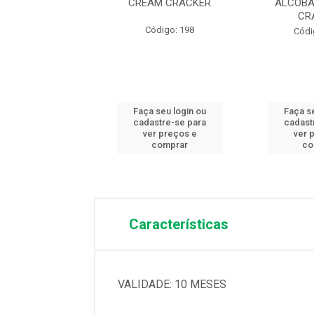
MA SORTIDO
CREAM CRACKER
ALCOBA
CR
digo: 12947
Código: 198
Códi
 seu login ou
Faça seu login ou
Faça s
astre-se para
cadastre-se para
cadast
er preços e
ver preços e
ver 
comprar
comprar
co
Características
VALIDADE: 10 MESES