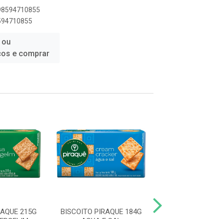
898594710855
8594710855
 ou
ços e comprar
RAQUE 215G
BISCOITO PIRAQUE 184G
BISCOITO SARL