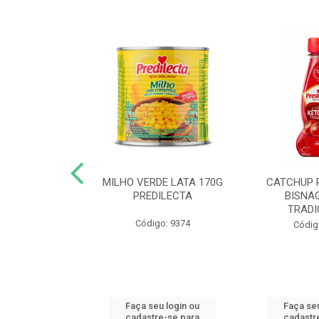
 DE TOMATE
MILHO VERDE LATA 170G
CATCHUP 
TA DOY PACK
PREDILECTA
BISNA
40G
TRADI
Código: 9374
o: 5190
Códig
u login ou
Faça seu login ou
Faça seu
e-se para
cadastre-se para
cadastr