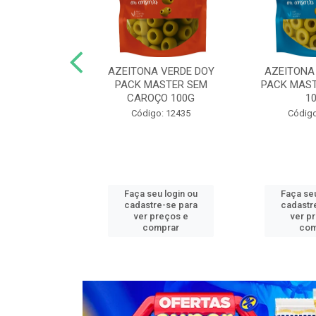
N COG MASTER
AZEITONA VERDE DOY
AZEITONA
,05KG FAT
PACK MASTER SEM
PACK MAST
CAROÇO 100G
1
o: 13272
Código: 12435
Código
u login ou
Faça seu login ou
Faça seu
e-se para
cadastre-se para
cadastr
reços e
ver preços e
ver p
mprar
comprar
com