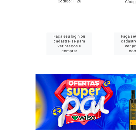
o: 1276
Código: 1128
Códig
u login ou
Faça seu login ou
Faça seu
e-se para
cadastre-se para
cadastr
reços e
ver preços e
ver p
mprar
comprar
com