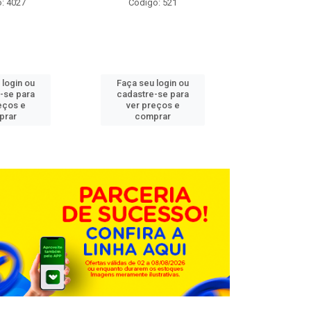
: 4027
Código: 521
Código
 login ou
Faça seu login ou
Faça seu 
-se para
cadastre-se para
cadastre
eços e
ver preços e
ver pr
prar
comprar
comp