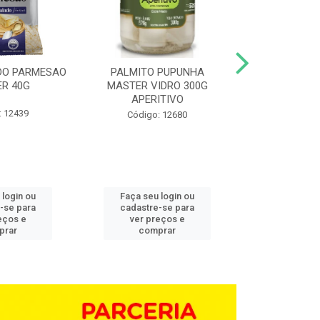
DO PARMESAO
PALMITO PUPUNHA
CHAMPIGNON 
R 40G
MASTER VIDRO 300G
G BD 1,0
APERITIVO
: 12439
Código:
Código: 12680
 login ou
Faça seu login ou
Faça seu 
-se para
cadastre-se para
cadastre
eços e
ver preços e
ver pr
prar
comprar
comp