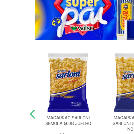
O COM OVOS
MACARRAO SARLONI
MACARRA
KG ESPAGUETE
SEMOLA 500G JOELHO
SARLONI 
NO