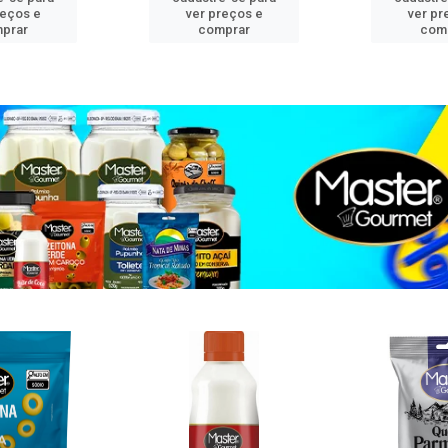
reços e
ver preços e
ver pr
prar
comprar
com