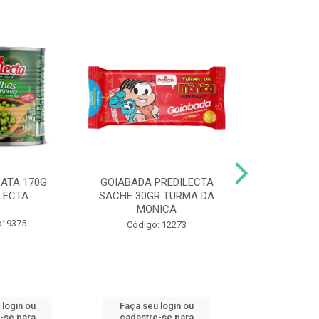
LATA 170G
GOIABADA PREDILECTA
DUETO DOY 
LECTA
SACHE 30GR TURMA DA
MILHO/E
MONICA
PREDI
: 9375
Código: 12273
Código
 login ou
Faça seu login ou
Faça seu 
-se para
cadastre-se para
cadastre