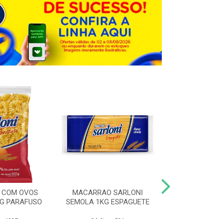
 COM OVOS
MACARRAO SARLONI
MACARRAO 
0G PARAFUSO
SEMOLA 1KG ESPAGUETE
SARLONI 1KG