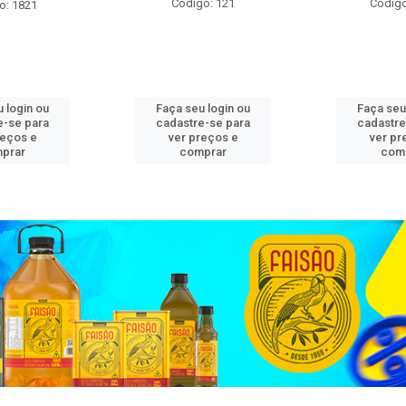
Código: 121
Código
o: 1821
 login ou
Faça seu login ou
Faça seu
e-se para
cadastre-se para
cadastre
reços e
ver preços e
ver pr
prar
comprar
com