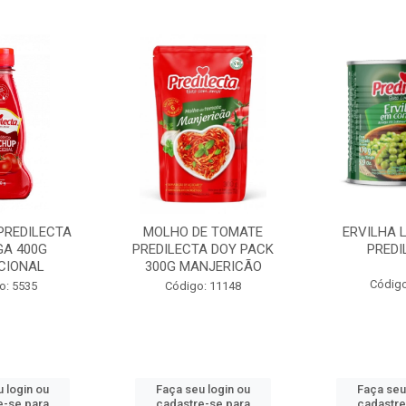
PREDILECTA
MOLHO DE TOMATE
ERVILHA 
GA 400G
PREDILECTA DOY PACK
PREDI
CIONAL
300G MANJERICÃO
Código
o: 5535
Código: 11148
 login ou
Faça seu login ou
Faça seu
e-se para
cadastre-se para
cadastre