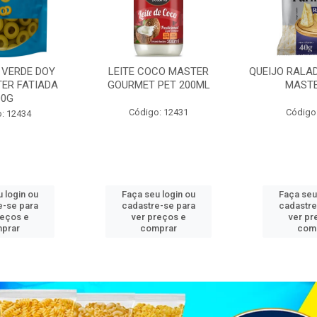
 VERDE DOY
LEITE COCO MASTER
QUEIJO RALA
ER FATIADA
GOURMET PET 200ML
MASTE
00G
Código: 12431
Código
: 12434
 login ou
Faça seu login ou
Faça seu
e-se para
cadastre-se para
cadastre
reços e
ver preços e
ver pr
prar
comprar
com