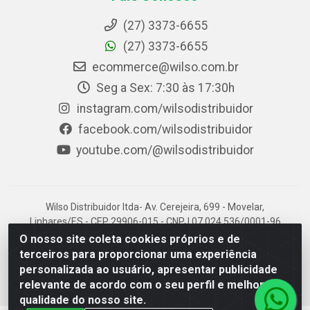
(27) 3373-6655
(27) 3373-6655
ecommerce@wilso.com.br
Seg a Sex: 7:30 às 17:30h
instagram.com/wilsodistribuidor
facebook.com/wilsodistribuidor
youtube.com/@wilsodistribuidor
Wilso Distribuidor ltda- Av. Cerejeira, 699 - Movelar,
Linhares/ES - CEP 29906-015 - CNPJ 07.024.536/0001-96
O nosso site coleta cookies próprios e de
terceiros para proporcionar uma experiência
personalizada ao usuário, apresentar publicidade
relevante de acordo com o seu perfil e melhorar a
qualidade do nosso site.