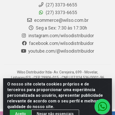
(27) 3373-6655
(27) 3373-6655
ecommerce@wilso.com.br
Seg a Sex: 7:30 às 17:30h
instagram.com/wilsodistribuidor
facebook.com/wilsodistribuidor
youtube.com/@wilsodistribuidor
Wilso Distribuidor ltda- Av. Cerejeira, 699 - Movelar,
Linhares/ES - CEP 29906-015 - CNPJ 07.024.536/0001-96
O nosso site coleta cookies próprios e de
terceiros para proporcionar uma experiência
personalizada ao usuário, apresentar publicidade
relevante de acordo com o seu perfil e melhorar a
qualidade do nosso site.
Aceito
Negar não essenciais