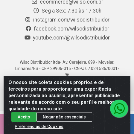
ecommerce@wilso.com.br
Seg a Sex: 7:30 às 17:30h
instagram.com/wilsodistribuidor
facebook.com/wilsodistribuidor
youtube.com/@wilsodistribuidor
Wilso Distribuidor ltda- Av. Cerejeira, 699 - Movelar,
Linhares/ES - CEP 29906-015 - CNPJ 07.024.536/0001-
96
O nosso site coleta cookies próprios e de
terceiros para proporcionar uma experiência
personalizada ao usuário, apresentar publicidade
relevante de acordo com o seu perfil e melhorar a
qualidade do nosso site.
Aceito
Negar não essenciais
EMPRESA 100% CAPIXABA.
Preferências de Cookies
AQUI É NOSSO TERRITÓRIO!