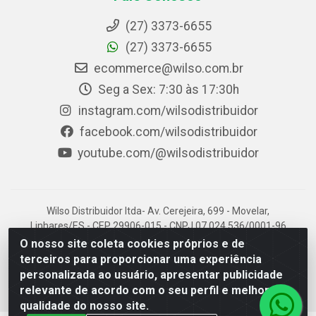
(27) 3373-6655
(27) 3373-6655
ecommerce@wilso.com.br
Seg a Sex: 7:30 às 17:30h
instagram.com/wilsodistribuidor
facebook.com/wilsodistribuidor
youtube.com/@wilsodistribuidor
Wilso Distribuidor ltda- Av. Cerejeira, 699 - Movelar,
Linhares/ES - CEP 29906-015 - CNPJ 07.024.536/0001-96
O nosso site coleta cookies próprios e de
terceiros para proporcionar uma experiência
personalizada ao usuário, apresentar publicidade
relevante de acordo com o seu perfil e melhorar a
qualidade do nosso site.