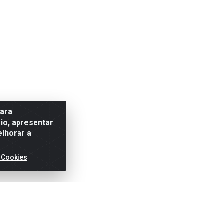
para
io, apresentar
elhorar a
 Cookies