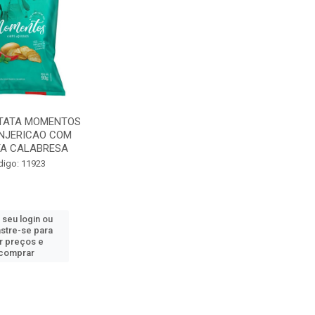
ATATA MOMENTOS
NJERICAO COM
TA CALABRESA
digo: 11923
 seu login ou
stre-se para
r preços e
comprar