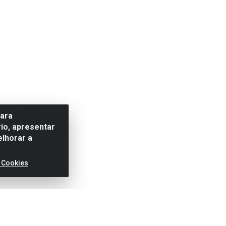
para
io, apresentar
elhorar a
 Cookies