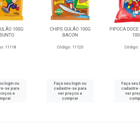
GULÃO 100G
CHIPS GULÃO 100G
PIPOCA DOCE
ESUNTO
BACON
10
o: 11118
Código: 11120
Código:
eu login ou
Faça seu login ou
Faça seu 
re-se para
cadastre-se para
cadastre-
preços e
ver preços e
ver pre
mprar
comprar
comp