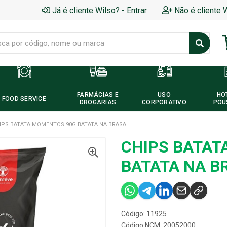
Já é cliente Wilso? - Entrar
Não é cliente 
FARMÁCIAS E
USO
HO
FOOD SERVICE
DROGARIAS
CORPORATIVO
POU
IPS BATATA MOMENTOS 90G BATATA NA BRASA
CHIPS BATAT
BATATA NA B
Código: 11925
Código NCM: 20052000