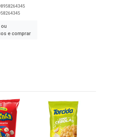
898958264345
8958264345
 ou
ços e comprar