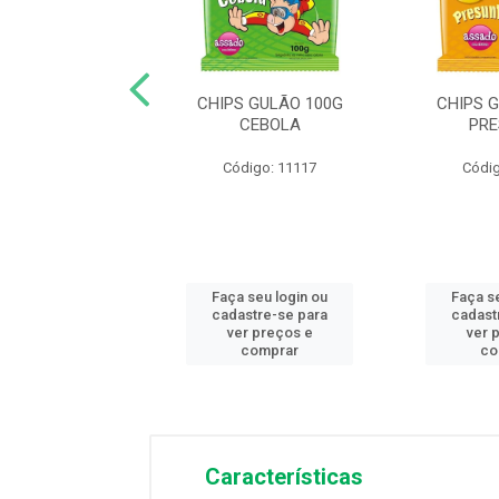
ATATA MOMENTOS
CHIPS GULÃO 100G
CHIPS 
RANGO ASSADO
CEBOLA
PR
digo: 11924
Código: 11117
Códig
 seu login ou
Faça seu login ou
Faça s
astre-se para
cadastre-se para
cadast
er preços e
ver preços e
ver 
comprar
comprar
co
Características