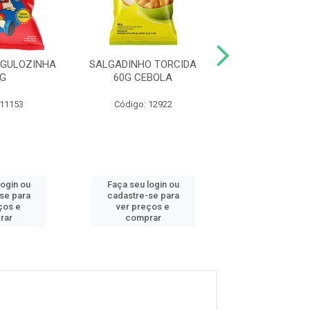
 GULOZINHA
SALGADINHO TORCIDA
SALGADINHO T
0G
60G CEBOLA
60G PIMENTA M
 11153
Código: 12922
Código: 12
login ou
Faça seu login ou
Faça seu log
se para
cadastre-se para
cadastre-se
ços e
ver preços e
ver preços
rar
comprar
compra