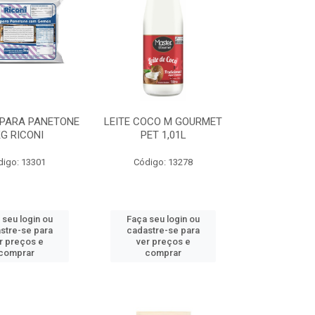
 PARA PANETONE
LEITE COCO M GOURMET
G RICONI
PET 1,01L
digo: 13301
Código: 13278
 seu login ou
Faça seu login ou
stre-se para
cadastre-se para
r preços e
ver preços e
comprar
comprar