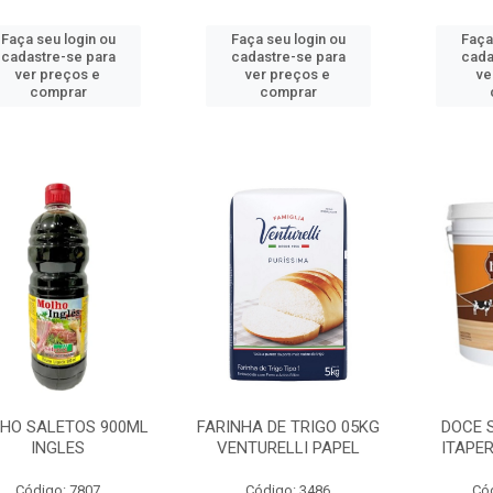
Faça seu login ou
Faça seu login ou
Faça
cadastre-se para
cadastre-se para
cada
ver preços e
ver preços e
ve
comprar
comprar
HO SALETOS 900ML
FARINHA DE TRIGO 05KG
DOCE S
INGLES
VENTURELLI PAPEL
ITAPER
Código: 7807
Código: 3486
Có