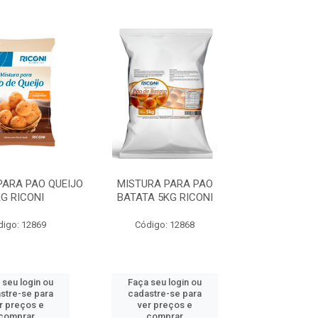
PARA PAO QUEIJO
MISTURA PARA PAO
G RICONI
BATATA 5KG RICONI
digo: 12869
Código: 12868
 seu login ou
Faça seu login ou
stre-se para
cadastre-se para
r preços e
ver preços e
comprar
comprar