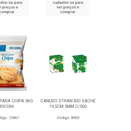
stre-se para
cadastre-se para
r preços e
ver preços e
comprar
comprar
PARA CHIPA 5KG
CANUDO STRAW BIO SACHE
RICONI
19,5CM 5MM C/500
digo: 12867
Código: 8900