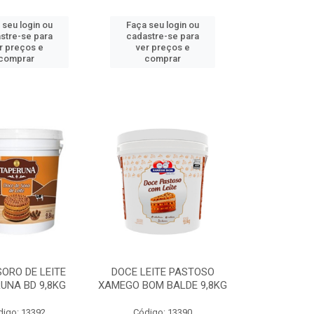
 seu login ou
Faça seu login ou
stre-se para
cadastre-se para
r preços e
ver preços e
comprar
comprar
ORO DE LEITE
DOCE LEITE PASTOSO
UNA BD 9,8KG
XAMEGO BOM BALDE 9,8KG
digo: 13392
Código: 13390