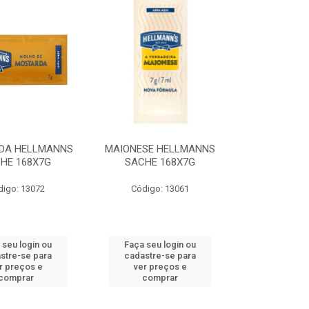
DA HELLMANNS
MAIONESE HELLMANNS
HE 168X7G
SACHE 168X7G
digo: 13072
Código: 13061
 seu login ou
Faça seu login ou
stre-se para
cadastre-se para
r preços e
ver preços e
comprar
comprar