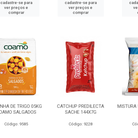
cadastre-se para
cadastre-se para
cada
ver preços e
ver preços e
ve
comprar
comprar
INHA DE TRIGO 05KG
CATCHUP PREDILECTA
MISTURA 
OAMO SALGADOS
SACHE 144X7G
Código: 9585
Código: 9228
Có