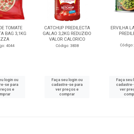
DE TOMATE
CATCHUP PREDILECTA
ERVILHA LA
TA BAG 3,1KG
GALAO 3,2KG REDUZIDO
PREDIL
IZZA
VALOR CALORICO
Código:
go: 4044
Código: 3838
eu login ou
Faça seu login ou
Faça seu 
re-se para
cadastre-se para
cadastre-
preços e
ver preços e
ver pre
mprar
comprar
comp