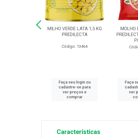
TO DE TOMATE
MILHO VERDE LATA 1,5 KG
MOLHO 
ECTA BAG 4,1KG
PREDILECTA
PREDILEC
P
ódigo: 3845
Código: 13464
Códi
 seu login ou
Faça seu login ou
Faça s
astre-se para
cadastre-se para
cadast
er preços e
ver preços e
ver 
comprar
comprar
co
Características