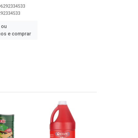
896292334533
6292334533
 ou
ços e comprar