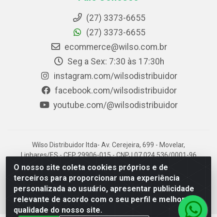
(27) 3373-6655
(27) 3373-6655
ecommerce@wilso.com.br
Seg a Sex: 7:30 às 17:30h
instagram.com/wilsodistribuidor
facebook.com/wilsodistribuidor
youtube.com/@wilsodistribuidor
Wilso Distribuidor ltda- Av. Cerejeira, 699 - Movelar,
Linhares/ES - CEP 29906-015 - CNPJ 07.024.536/0001-96
O nosso site coleta cookies próprios e de
terceiros para proporcionar uma experiência
personalizada ao usuário, apresentar publicidade
relevante de acordo com o seu perfil e melhorar a
qualidade do nosso site.