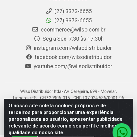
(27) 3373-6655
(27) 3373-6655
ecommerce@wilso.com.br
Seg a Sex: 7:30 às 17:30h
instagram.com/wilsodistribuidor
facebook.com/wilsodistribuidor
youtube.com/@wilsodistribuidor
Wilso Distribuidor ltda- Av. Cerejeira, 699 - Movelar,
Linhares/ES - CEP 29906-015 - CNPJ 07.024.536/0001-96
O nosso site coleta cookies próprios e de
terceiros para proporcionar uma experiência
personalizada ao usuário, apresentar publicidade
relevante de acordo com o seu perfil e melhorar a
qualidade do nosso site.