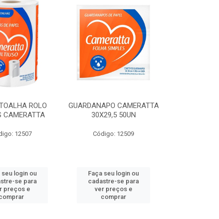
 TOALHA ROLO
GUARDANAPO CAMERATTA
S CAMERATTA
30X29,5 50UN
digo: 12507
Código: 12509
 seu login ou
Faça seu login ou
stre-se para
cadastre-se para
r preços e
ver preços e
comprar
comprar