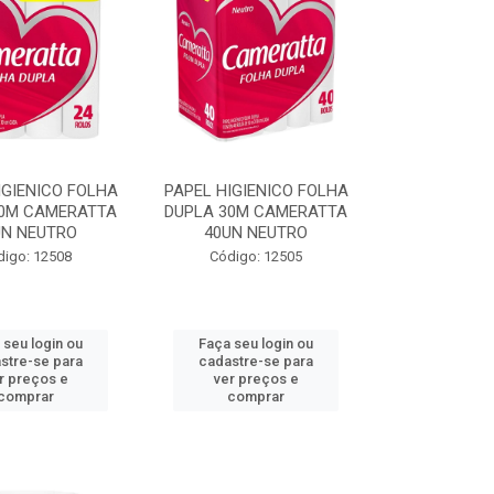
IGIENICO FOLHA
PAPEL HIGIENICO FOLHA
30M CAMERATTA
DUPLA 30M CAMERATTA
UN NEUTRO
40UN NEUTRO
digo: 12508
Código: 12505
 seu login ou
Faça seu login ou
stre-se para
cadastre-se para
r preços e
ver preços e
comprar
comprar