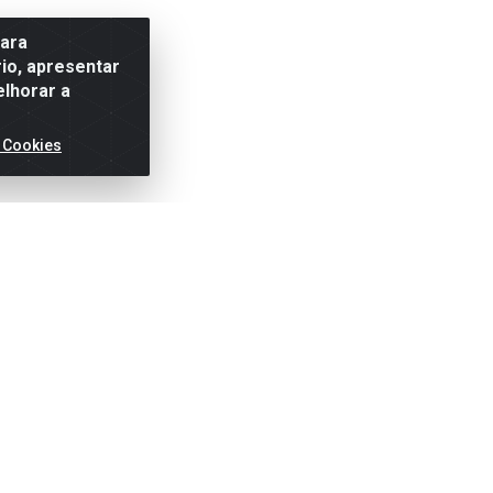
para
io, apresentar
elhorar a
 Cookies
ertas!