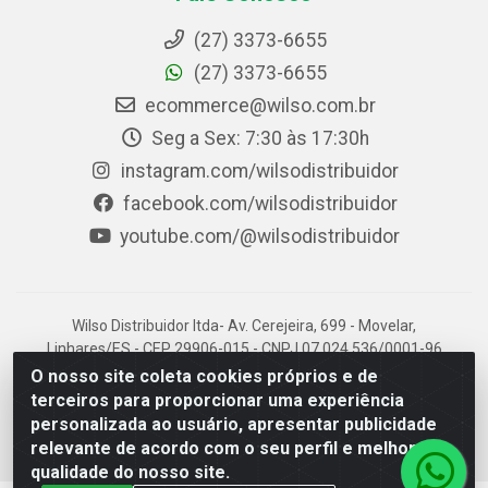
(27) 3373-6655
(27) 3373-6655
ecommerce@wilso.com.br
Seg a Sex: 7:30 às 17:30h
instagram.com/wilsodistribuidor
facebook.com/wilsodistribuidor
youtube.com/@wilsodistribuidor
Wilso Distribuidor ltda- Av. Cerejeira, 699 - Movelar,
Linhares/ES - CEP 29906-015 - CNPJ 07.024.536/0001-96
O nosso site coleta cookies próprios e de
terceiros para proporcionar uma experiência
personalizada ao usuário, apresentar publicidade
relevante de acordo com o seu perfil e melhorar a
qualidade do nosso site.