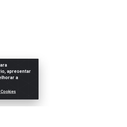
para
io, apresentar
elhorar a
 Cookies