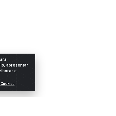
para
io, apresentar
elhorar a
 Cookies