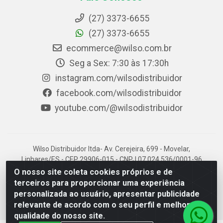
(27) 3373-6655
(27) 3373-6655
ecommerce@wilso.com.br
Seg a Sex: 7:30 às 17:30h
instagram.com/wilsodistribuidor
facebook.com/wilsodistribuidor
youtube.com/@wilsodistribuidor
Wilso Distribuidor ltda- Av. Cerejeira, 699 - Movelar,
Linhares/ES - CEP 29906-015 - CNPJ 07.024.536/0001-96
O nosso site coleta cookies próprios e de
terceiros para proporcionar uma experiência
personalizada ao usuário, apresentar publicidade
relevante de acordo com o seu perfil e melhorar a
qualidade do nosso site.