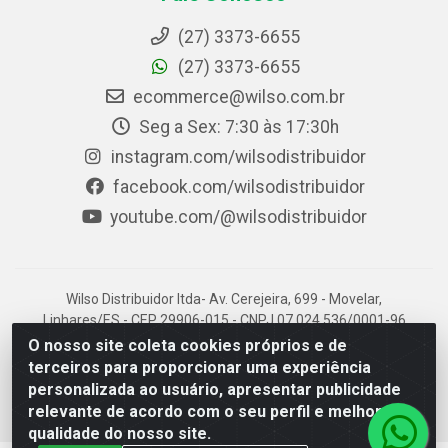
(27) 3373-6655
(27) 3373-6655
ecommerce@wilso.com.br
Seg a Sex: 7:30 às 17:30h
instagram.com/wilsodistribuidor
facebook.com/wilsodistribuidor
youtube.com/@wilsodistribuidor
Wilso Distribuidor ltda- Av. Cerejeira, 699 - Movelar,
Linhares/ES - CEP 29906-015 - CNPJ 07.024.536/0001-96
O nosso site coleta cookies próprios e de
terceiros para proporcionar uma experiência
personalizada ao usuário, apresentar publicidade
relevante de acordo com o seu perfil e melhorar a
qualidade do nosso site.