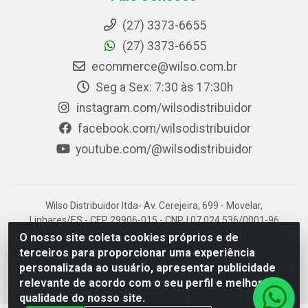
(27) 3373-6655
(27) 3373-6655
ecommerce@wilso.com.br
Seg a Sex: 7:30 às 17:30h
instagram.com/wilsodistribuidor
facebook.com/wilsodistribuidor
youtube.com/@wilsodistribuidor
Wilso Distribuidor ltda- Av. Cerejeira, 699 - Movelar,
Linhares/ES - CEP 29906-015 - CNPJ 07.024.536/0001-96
O nosso site coleta cookies próprios e de
terceiros para proporcionar uma experiência
personalizada ao usuário, apresentar publicidade
relevante de acordo com o seu perfil e melhorar a
qualidade do nosso site.