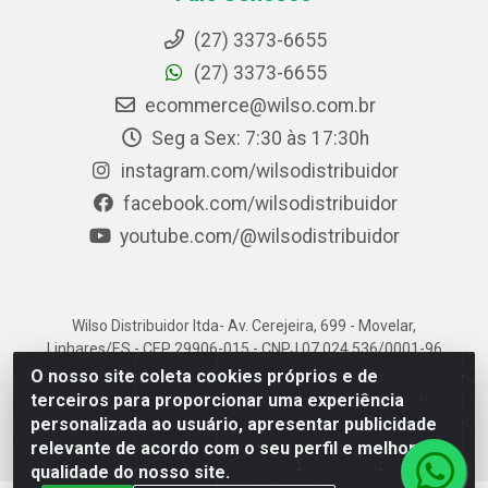
(27) 3373-6655
(27) 3373-6655
ecommerce@wilso.com.br
Seg a Sex: 7:30 às 17:30h
instagram.com/wilsodistribuidor
facebook.com/wilsodistribuidor
youtube.com/@wilsodistribuidor
Wilso Distribuidor ltda- Av. Cerejeira, 699 - Movelar,
Linhares/ES - CEP 29906-015 - CNPJ 07.024.536/0001-96
O nosso site coleta cookies próprios e de
terceiros para proporcionar uma experiência
personalizada ao usuário, apresentar publicidade
relevante de acordo com o seu perfil e melhorar a
qualidade do nosso site.