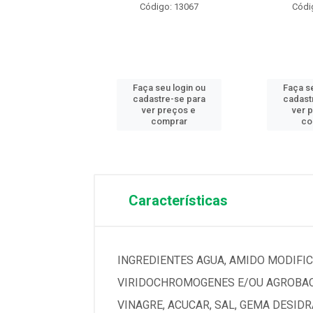
digo: 12211
Código: 13067
Códi
 seu login ou
Faça seu login ou
Faça se
astre-se para
cadastre-se para
cadast
er preços e
ver preços e
ver 
comprar
comprar
co
Características
INGREDIENTES AGUA, AMIDO MODIFI
VIRIDOCHROMOGENES E/OU AGROBACT
VINAGRE, ACUCAR, SAL, GEMA DESID