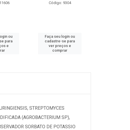
 11606
Código: 9304
Código: 12
login ou
Faça seu login ou
Faça seu log
se para
cadastre-se para
cadastre-se 
ços e
ver preços e
ver preços
rar
comprar
comprar
HURINGIENSIS, STREPTOMYCES
IFICADA (AGROBACTERIUM SP),
ONSERVADOR SORBATO DE POTASSIO