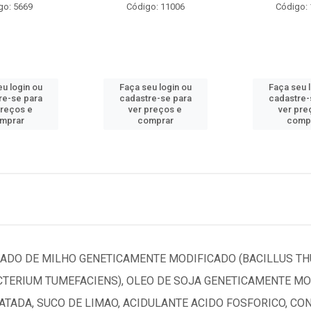
go: 5669
Código: 11006
Código:
u login ou
Faça seu login ou
Faça seu 
re-se para
cadastre-se para
cadastre-
preços e
ver preços e
ver pre
mprar
comprar
comp
CADO DE MILHO GENETICAMENTE MODIFICADO (BACILLUS T
ERIUM TUMEFACIENS), OLEO DE SOJA GENETICAMENTE MOD
RATADA, SUCO DE LIMAO, ACIDULANTE ACIDO FOSFORICO, C