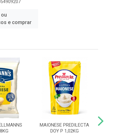
6054909207
 ou
ços e comprar
ELLMANNS
MAIONESE PREDILECTA
MAIONESE PRE
,8KG
DOY P 1,02KG
BAG 2,8