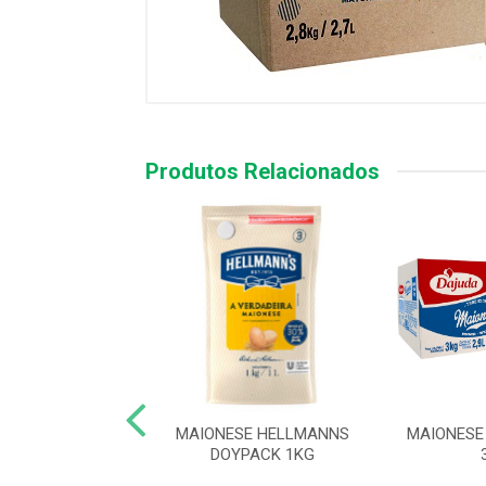
Produtos Relacionados
SE SOYA SACHE
MAIONESE HELLMANNS
MAIONESE
1KG
DOYPACK 1KG