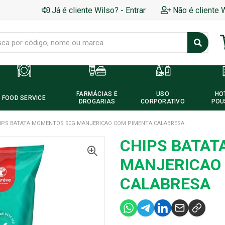
Já é cliente Wilso? - Entrar
Não é cliente 
FARMÁCIAS E
USO
HO
FOOD SERVICE
DROGARIAS
CORPORATIVO
POU
IPS BATATA MOMENTOS 90G MANJERICAO COM PIMENTA CALABRESA
CHIPS BATAT
MANJERICAO
CALABRESA