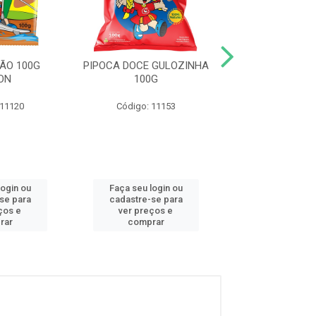
ÃO 100G
PIPOCA DOCE GULOZINHA
SALGADINHO T
ON
100G
60G BAC
 11120
Código: 11153
Código: 12
login ou
Faça seu login ou
Faça seu log
se para
cadastre-se para
cadastre-se
ços e
ver preços e
ver preços
rar
comprar
compra