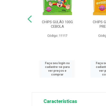
GULOZITOS 80G
CHIPS GULÃO 100G
CHIPS 
HURRASCO
CEBOLA
PR
digo: 11319
Código: 11117
Códig
 seu login ou
Faça seu login ou
Faça s
astre-se para
cadastre-se para
cadast
er preços e
ver preços e
ver 
comprar
comprar
co
Características