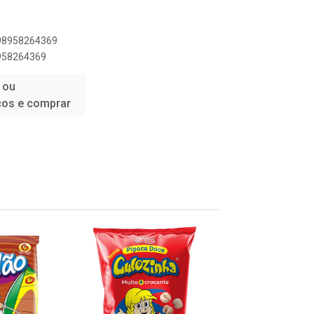
898958264369
8958264369
 ou
ços e comprar