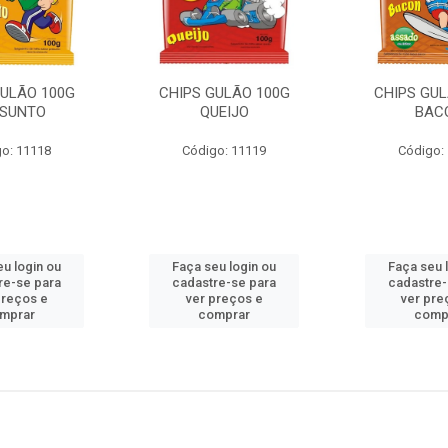
GULÃO 100G
CHIPS GULÃO 100G
CHIPS GUL
ESUNTO
QUEIJO
BAC
o: 11118
Código: 11119
Código:
eu login ou
Faça seu login ou
Faça seu 
re-se para
cadastre-se para
cadastre-
preços e
ver preços e
ver pre
mprar
comprar
comp