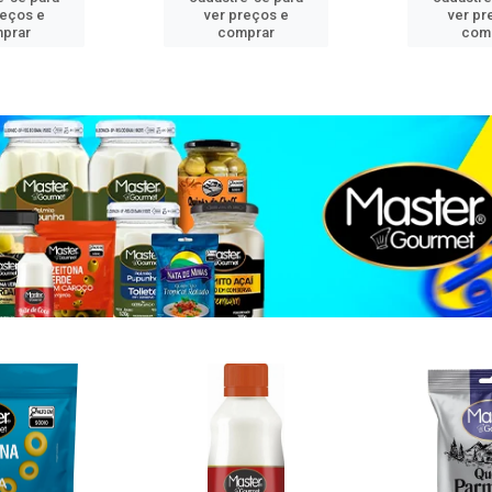
reços e
ver preços e
ver pr
prar
comprar
com