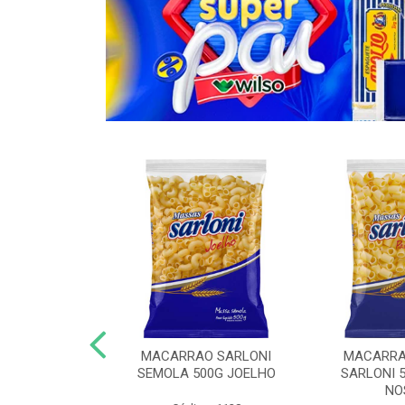
O COM OVOS
MACARRAO SARLONI
MACARRA
KG ESPAGUETE
SEMOLA 500G JOELHO
SARLONI 
NO