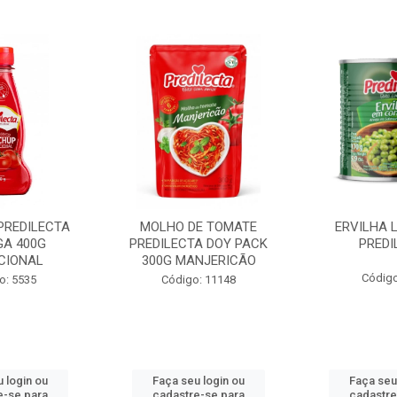
PREDILECTA
MOLHO DE TOMATE
ERVILHA 
GA 400G
PREDILECTA DOY PACK
PREDI
CIONAL
300G MANJERICÃO
Código
o: 5535
Código: 11148
 login ou
Faça seu login ou
Faça seu
e-se para
cadastre-se para
cadastre