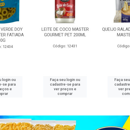
 VERDE DOY
LEITE DE COCO MASTER
QUEIJO RALA
ER FATIADA
GOURMET PET 200ML
MASTE
00G
Código: 12431
Código
: 12434
 login ou
Faça seu login ou
Faça seu
e-se para
cadastre-se para
cadastre
reços e
ver preços e
ver pr
prar
comprar
com