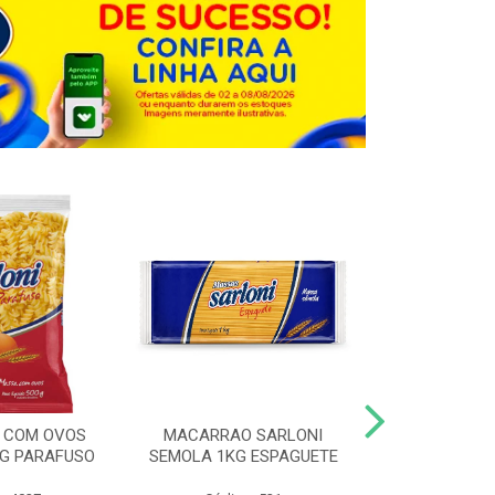
 COM OVOS
MACARRAO SARLONI
MACARRAO 
0G PARAFUSO
SEMOLA 1KG ESPAGUETE
SARLONI 1KG