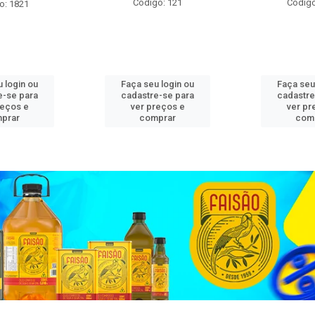
Código: 121
Código
o: 1821
 login ou
Faça seu login ou
Faça seu
e-se para
cadastre-se para
cadastre
reços e
ver preços e
ver pr
prar
comprar
com