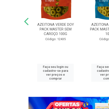
N COG MASTER
AZEITONA VERDE DOY
AZEITONA
,05KG FAT
PACK MASTER SEM
PACK MAST
CAROÇO 100G
1
o: 13272
Código: 12435
Código
u login ou
Faça seu login ou
Faça seu
e-se para
cadastre-se para
cadastr
reços e
ver preços e
ver p
mprar
comprar
com