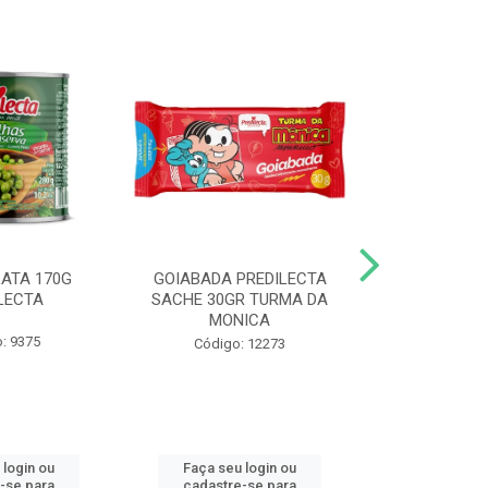
LATA 170G
GOIABADA PREDILECTA
DUETO DOY 
LECTA
SACHE 30GR TURMA DA
MILHO/E
MONICA
PREDI
: 9375
Código: 12273
Código
 login ou
Faça seu login ou
Faça seu 
-se para
cadastre-se para
cadastre