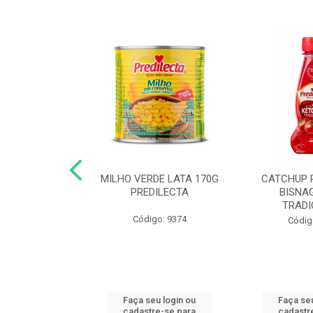
 DE TOMATE
MILHO VERDE LATA 170G
CATCHUP 
TA DOY PACK
PREDILECTA
BISNA
40G
TRADI
Código: 9374
o: 5190
Códig
u login ou
Faça seu login ou
Faça seu
e-se para
cadastre-se para
cadastr