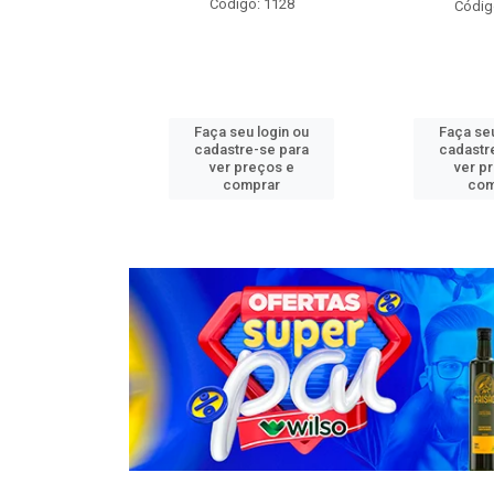
o: 1276
Código: 1128
Códig
u login ou
Faça seu login ou
Faça seu
e-se para
cadastre-se para
cadastr
reços e
ver preços e
ver p
mprar
comprar
com