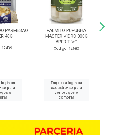
DO PARMESAO
PALMITO PUPUNHA
CHAMPIGNON 
R 40G
MASTER VIDRO 300G
G BD 1,0
APERITIVO
: 12439
Código:
Código: 12680
 login ou
Faça seu login ou
Faça seu 
-se para
cadastre-se para
cadastre
eços e
ver preços e
ver pr
prar
comprar
comp