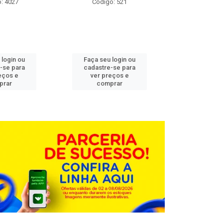
: 4027
Código: 521
Código
 login ou
Faça seu login ou
Faça seu 
-se para
cadastre-se para
cadastre
eços e
ver preços e
ver pr
prar
comprar
comp