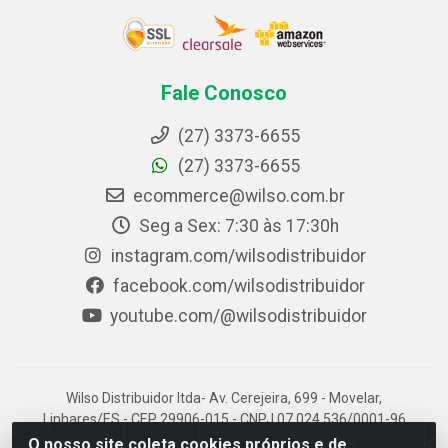
Fale Conosco
(27) 3373-6655
(27) 3373-6655
ecommerce@wilso.com.br
Seg a Sex: 7:30 às 17:30h
instagram.com/wilsodistribuidor
facebook.com/wilsodistribuidor
youtube.com/@wilsodistribuidor
Wilso Distribuidor ltda- Av. Cerejeira, 699 - Movelar,
Linhares/ES - CEP 29906-015 - CNPJ 07.024.536/0001-96
O nosso site coleta cookies próprios e de