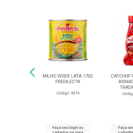
 DE TOMATE
MILHO VERDE LATA 170G
CATCHUP 
TA DOY PACK
PREDILECTA
BISNA
40G
TRADI
Código: 9374
o: 5190
Códig
u login ou
Faça seu login ou
Faça seu
e-se para
cadastre-se para
cadastr