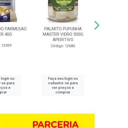
DO PARMESAO
PALMITO PUPUNHA
CHAMPIGNON 
R 40G
MASTER VIDRO 300G
G BD 1,0
APERITIVO
: 12439
Código:
Código: 12680
 login ou
Faça seu login ou
Faça seu 
-se para
cadastre-se para
cadastre
eços e
ver preços e
ver pr
prar
comprar
comp