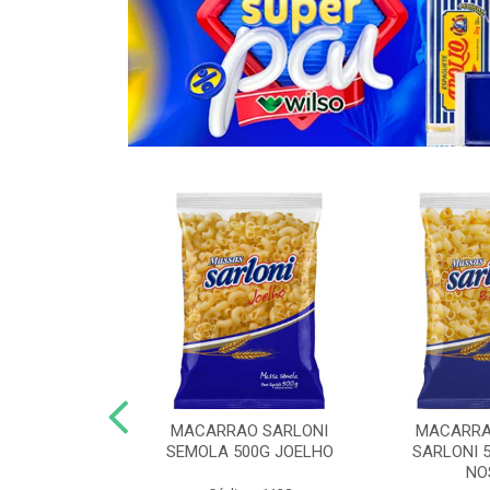
O COM OVOS
MACARRAO SARLONI
MACARRA
KG ESPAGUETE
SEMOLA 500G JOELHO
SARLONI 
NO