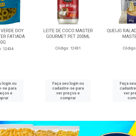
 VERDE DOY
LEITE DE COCO MASTER
QUEIJO RALA
ER FATIADA
GOURMET PET 200ML
MASTE
00G
Código: 12431
Código
: 12434
 login ou
Faça seu login ou
Faça seu
e-se para
cadastre-se para
cadastre
reços e
ver preços e
ver pr
prar
comprar
com