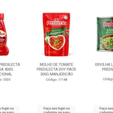
PREDILECTA
MOLHO DE TOMATE
ERVILHA 
GA 400G
PREDILECTA DOY PACK
PREDI
CIONAL
300G MANJERICÃO
Código
o: 5535
Código: 11148
 login ou
Faça seu login ou
Faça seu
e-se para
cadastre-se para
cadastre