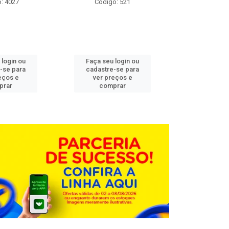
: 4027
Código: 521
Código
 login ou
Faça seu login ou
Faça seu 
-se para
cadastre-se para
cadastre
eços e
ver preços e
ver pr
prar
comprar
comp