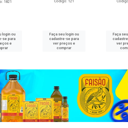
Código: 121
Código
o: 1821
 login ou
Faça seu login ou
Faça seu
e-se para
cadastre-se para
cadastre
reços e
ver preços e
ver pr
prar
comprar
com