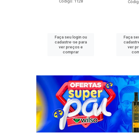
o: 1276
Código: 1128
Códig
u login ou
Faça seu login ou
Faça seu
e-se para
cadastre-se para
cadastr
reços e
ver preços e
ver p
mprar
comprar
com