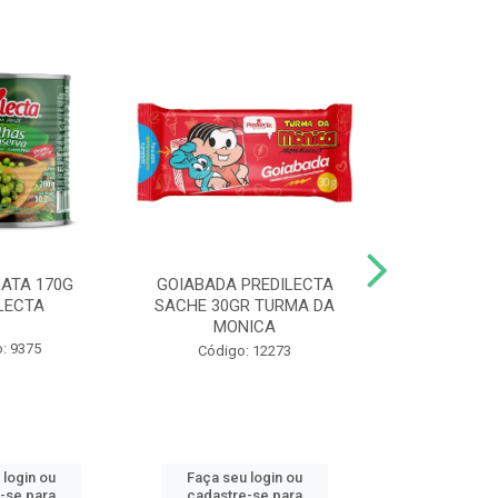
LATA 170G
GOIABADA PREDILECTA
DUETO DOY 
LECTA
SACHE 30GR TURMA DA
MILHO/E
MONICA
PREDI
: 9375
Código: 12273
Código
 login ou
Faça seu login ou
Faça seu 
-se para
cadastre-se para
cadastre