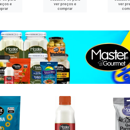
reços e
ver preços e
ver pr
prar
comprar
com