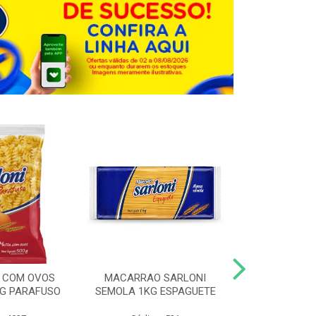
 COM OVOS
MACARRAO SARLONI
MACARRAO 
0G PARAFUSO
SEMOLA 1KG ESPAGUETE
SARLONI 1KG