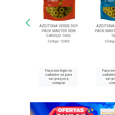
N COG MASTER
AZEITONA VERDE DOY
AZEITONA
,05KG FAT
PACK MASTER SEM
PACK MAST
CAROÇO 100G
1
o: 13272
Código: 12435
Código
u login ou
Faça seu login ou
Faça seu
e-se para
cadastre-se para
cadastr
reços e
ver preços e
ver p
mprar
comprar
com