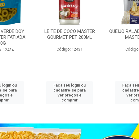
 VERDE DOY
LEITE DE COCO MASTER
QUEIJO RALA
ER FATIADA
GOURMET PET 200ML
MASTE
00G
Código: 12431
Código
: 12434
 login ou
Faça seu login ou
Faça seu
e-se para
cadastre-se para
cadastre
reços e
ver preços e
ver pr
prar
comprar
com