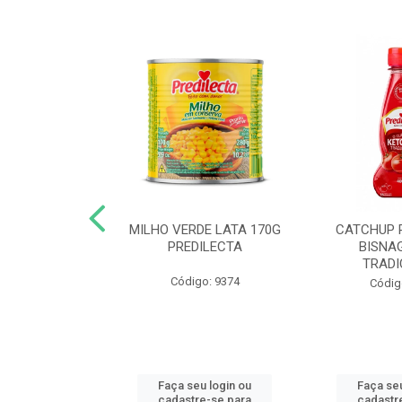
 DE TOMATE
MILHO VERDE LATA 170G
CATCHUP 
TA DOY PACK
PREDILECTA
BISNA
40G
TRADI
Código: 9374
o: 5190
Códig
u login ou
Faça seu login ou
Faça seu
e-se para
cadastre-se para
cadastr