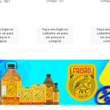
Código: 121
Código
o: 1821
 login ou
Faça seu login ou
Faça seu
e-se para
cadastre-se para
cadastre
reços e
ver preços e
ver pr
prar
comprar
com