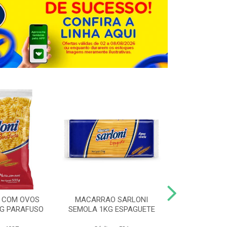
 COM OVOS
MACARRAO SARLONI
MACARRAO 
0G PARAFUSO
SEMOLA 1KG ESPAGUETE
SARLONI 1KG