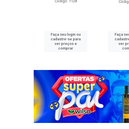
o: 1276
Código: 1128
Códig
u login ou
Faça seu login ou
Faça seu
e-se para
cadastre-se para
cadastr
reços e
ver preços e
ver p
mprar
comprar
com