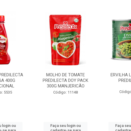
PREDILECTA
MOLHO DE TOMATE
ERVILHA 
GA 400G
PREDILECTA DOY PACK
PREDI
CIONAL
300G MANJERICÃO
Código
o: 5535
Código: 11148
 login ou
Faça seu login ou
Faça seu
e-se para
cadastre-se para
cadastre