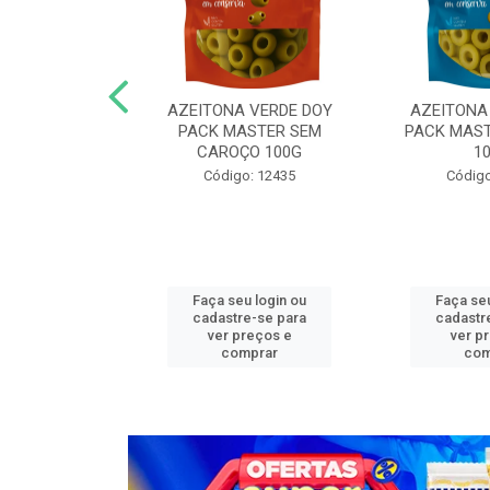
N COG MASTER
AZEITONA VERDE DOY
AZEITONA
,05KG FAT
PACK MASTER SEM
PACK MAST
CAROÇO 100G
1
o: 13272
Código: 12435
Código
u login ou
Faça seu login ou
Faça seu
e-se para
cadastre-se para
cadastr
reços e
ver preços e
ver p
mprar
comprar
com