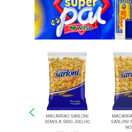
O COM OVOS
MACARRAO SARLONI
MACARRA
KG ESPAGUETE
SEMOLA 500G JOELHO
SARLONI 
NO