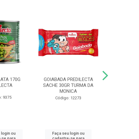
LATA 170G
GOIABADA PREDILECTA
DUETO DOY 
LECTA
SACHE 30GR TURMA DA
MILHO/E
MONICA
PREDI
: 9375
Código: 12273
Código
 login ou
Faça seu login ou
Faça seu 
-se para
cadastre-se para
cadastre