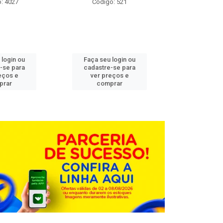
: 4027
Código: 521
Código
 login ou
Faça seu login ou
Faça seu 
-se para
cadastre-se para
cadastre
eços e
ver preços e
ver pr
prar
comprar
comp