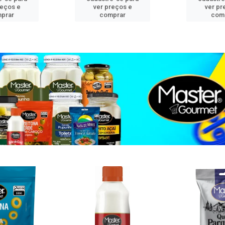
reços e
ver preços e
ver pr
prar
comprar
com