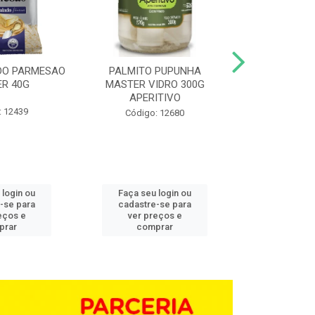
DO PARMESAO
PALMITO PUPUNHA
CHAMPIGNON 
R 40G
MASTER VIDRO 300G
G BD 1,0
APERITIVO
: 12439
Código:
Código: 12680
 login ou
Faça seu login ou
Faça seu 
-se para
cadastre-se para
cadastre
eços e
ver preços e
ver pr
prar
comprar
comp