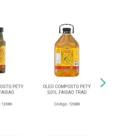
OSTO PETY
OLEO COMPOSTO PETY
OLEO COMP
FAISAO
5,01L FAISAO TRAD
500ML FAISAO
: 12686
Código: 12688
Código: