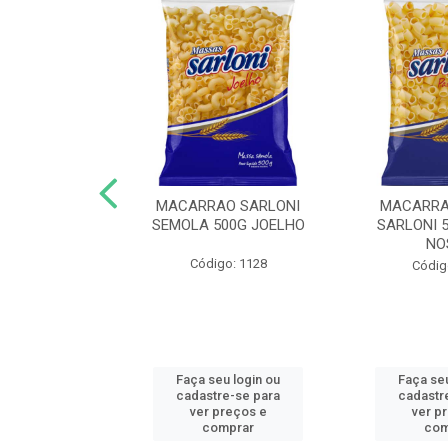
O COM OVOS
MACARRAO SARLONI
MACARRA
KG ESPAGUETE
SEMOLA 500G JOELHO
SARLONI 
NO
o: 1276
Código: 1128
Códig
u login ou
Faça seu login ou
Faça seu
e-se para
cadastre-se para
cadastr
reços e
ver preços e
ver p
mprar
comprar
com