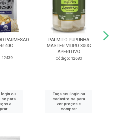
DO PARMESAO
PALMITO PUPUNHA
CHAMPIGNON 
R 40G
MASTER VIDRO 300G
G BD 1,0
APERITIVO
: 12439
Código:
Código: 12680
 login ou
Faça seu login ou
Faça seu 
-se para
cadastre-se para
cadastre
eços e
ver preços e
ver pr
prar
comprar
comp