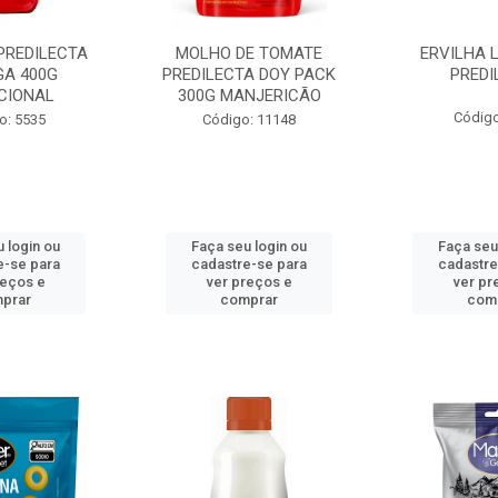
PREDILECTA
MOLHO DE TOMATE
ERVILHA 
GA 400G
PREDILECTA DOY PACK
PREDI
CIONAL
300G MANJERICÃO
Código
o: 5535
Código: 11148
 login ou
Faça seu login ou
Faça seu
e-se para
cadastre-se para
cadastre
reços e
ver preços e
ver pr
prar
comprar
com