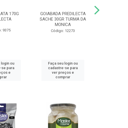
LATA 170G
GOIABADA PREDILECTA
DUETO DOY 
LECTA
SACHE 30GR TURMA DA
MILHO/E
MONICA
PREDI
: 9375
Código: 12273
Código
 login ou
Faça seu login ou
Faça seu 
-se para
cadastre-se para
cadastre
eços e
ver preços e
ver pr
prar
comprar
comp