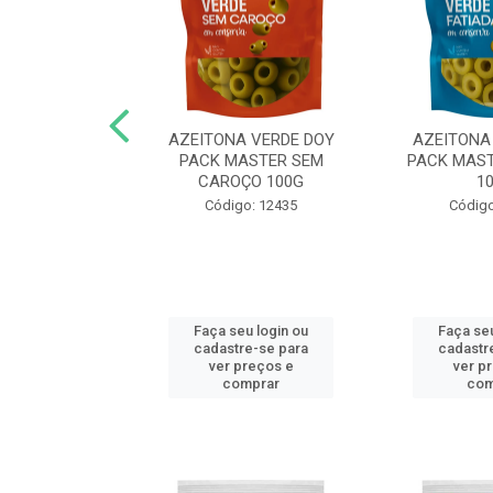
N COG MASTER
AZEITONA VERDE DOY
AZEITONA
,05KG FAT
PACK MASTER SEM
PACK MAST
CAROÇO 100G
1
o: 13272
Código: 12435
Código
u login ou
Faça seu login ou
Faça seu
e-se para
cadastre-se para
cadastr
reços e
ver preços e
ver p
mprar
comprar
com