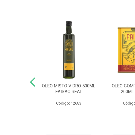
POSTO PETY
OLEO MISTO VIDRO 500ML
OLEO COM
AO ERVAS FINA
FAISAO REAL
200ML
o: 12917
Código: 12683
Código