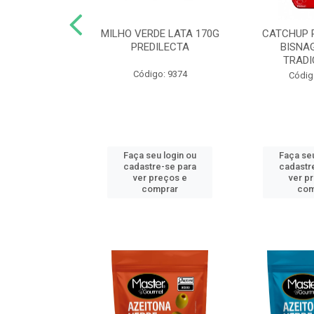
 DE TOMATE
MILHO VERDE LATA 170G
CATCHUP 
TA DOY PACK
PREDILECTA
BISNA
40G
TRADI
Código: 9374
o: 5190
Códig
u login ou
Faça seu login ou
Faça seu
e-se para
cadastre-se para
cadastr
reços e
ver preços e
ver p
mprar
comprar
com