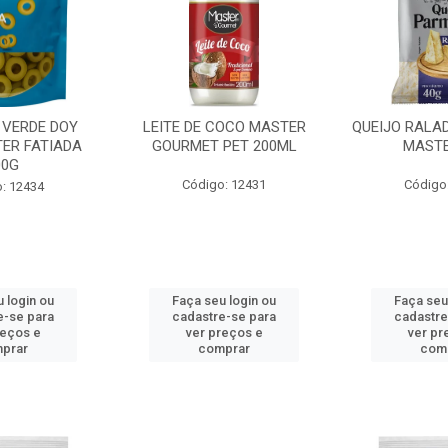
 VERDE DOY
LEITE DE COCO MASTER
QUEIJO RALA
ER FATIADA
GOURMET PET 200ML
MASTE
00G
Código: 12431
Código
: 12434
 login ou
Faça seu login ou
Faça seu
e-se para
cadastre-se para
cadastre
reços e
ver preços e
ver pr
prar
comprar
com