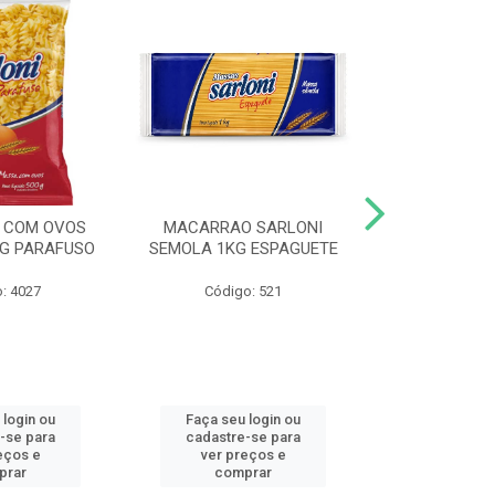
 COM OVOS
MACARRAO SARLONI
MACARRAO 
0G PARAFUSO
SEMOLA 1KG ESPAGUETE
SARLONI 1KG
: 4027
Código: 521
Código
 login ou
Faça seu login ou
Faça seu 
-se para
cadastre-se para
cadastre
eços e
ver preços e
ver pr
prar
comprar
comp