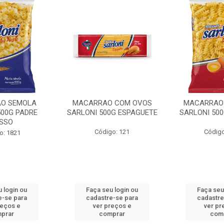
O SEMOLA
MACARRAO COM OVOS
MACARRAO
500G PADRE
SARLONI 500G ESPAGUETE
SARLONI 50
SSO
Código: 121
Código
o: 1821
 login ou
Faça seu login ou
Faça seu
e-se para
cadastre-se para
cadastre
reços e
ver preços e
ver pr
prar
comprar
com