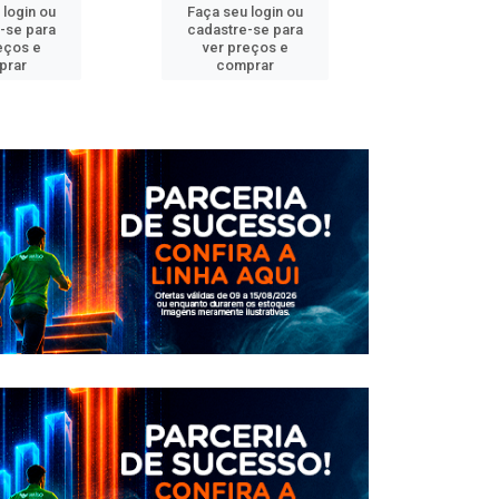
 login ou
Faça seu login ou
Faça seu 
-se para
cadastre-se para
cadastre
eços e
ver preços e
ver pr
prar
comprar
comp