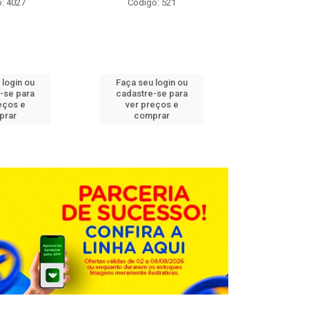
: 4027
Código: 521
Código
 login ou
Faça seu login ou
Faça seu 
-se para
cadastre-se para
cadastre
eços e
ver preços e
ver pr
prar
comprar
comp