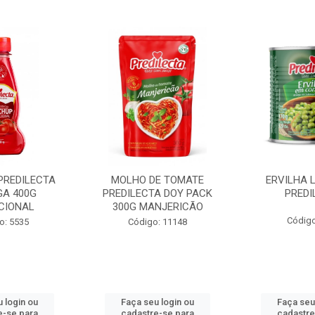
PREDILECTA
MOLHO DE TOMATE
ERVILHA 
GA 400G
PREDILECTA DOY PACK
PREDI
CIONAL
300G MANJERICÃO
Código
o: 5535
Código: 11148
 login ou
Faça seu login ou
Faça seu
e-se para
cadastre-se para
cadastre