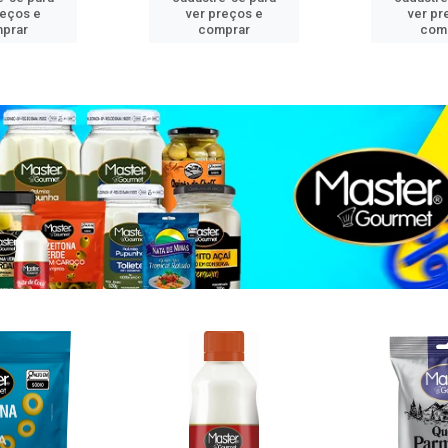
reços e
ver preços e
ver pr
prar
comprar
com