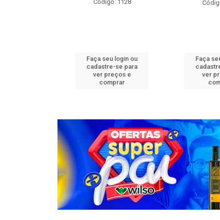
o: 1276
Código: 1128
Códig
u login ou
Faça seu login ou
Faça seu
e-se para
cadastre-se para
cadastr
reços e
ver preços e
ver p
mprar
comprar
com