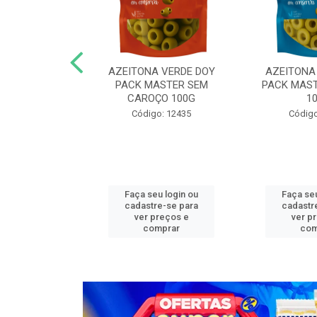
N COG MASTER
AZEITONA VERDE DOY
AZEITONA
,05KG FAT
PACK MASTER SEM
PACK MAST
CAROÇO 100G
1
o: 13272
Código: 12435
Código
u login ou
Faça seu login ou
Faça seu
e-se para
cadastre-se para
cadastr
reços e
ver preços e
ver p
mprar
comprar
com