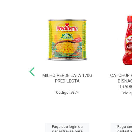
 DE TOMATE
MILHO VERDE LATA 170G
CATCHUP 
TA DOY PACK
PREDILECTA
BISNA
40G
TRADI
Código: 9374
o: 5190
Códig
u login ou
Faça seu login ou
Faça seu
e-se para
cadastre-se para
cadastr