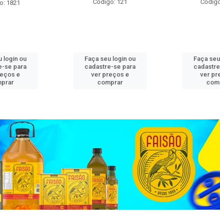
Código: 121
Código
o: 1821
 login ou
Faça seu login ou
Faça seu
e-se para
cadastre-se para
cadastre
reços e
ver preços e
ver pr
prar
comprar
com