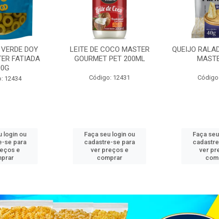
 VERDE DOY
LEITE DE COCO MASTER
QUEIJO RALA
ER FATIADA
GOURMET PET 200ML
MASTE
00G
Código: 12431
Código
: 12434
 login ou
Faça seu login ou
Faça seu
e-se para
cadastre-se para
cadastre
reços e
ver preços e
ver pr
prar
comprar
com