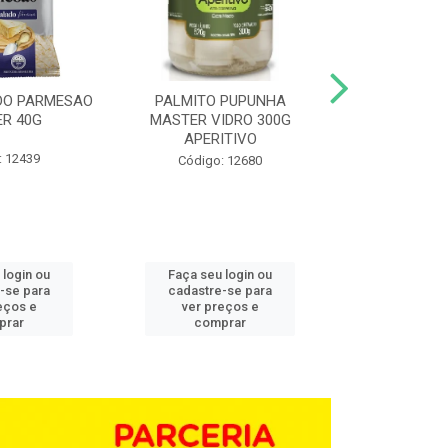
DO PARMESAO
PALMITO PUPUNHA
CHAMPIGNON 
R 40G
MASTER VIDRO 300G
G BD 1,0
APERITIVO
: 12439
Código:
Código: 12680
 login ou
Faça seu login ou
Faça seu 
-se para
cadastre-se para
cadastre
eços e
ver preços e
ver pr
prar
comprar
comp