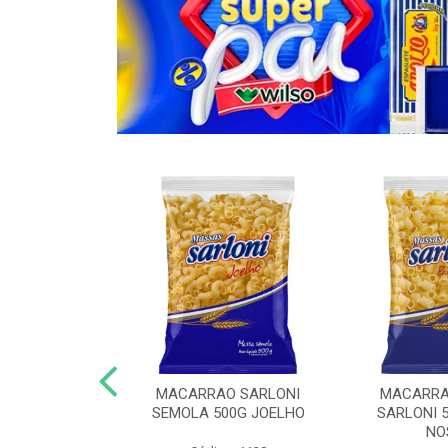
O COM OVOS
MACARRAO SARLONI
MACARRA
KG ESPAGUETE
SEMOLA 500G JOELHO
SARLONI 
NO