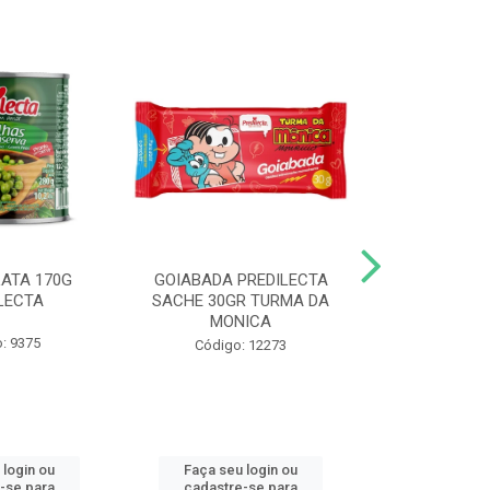
LATA 170G
GOIABADA PREDILECTA
DUETO DOY 
LECTA
SACHE 30GR TURMA DA
MILHO/E
MONICA
PREDI
: 9375
Código: 12273
Código
 login ou
Faça seu login ou
Faça seu 
-se para
cadastre-se para
cadastre