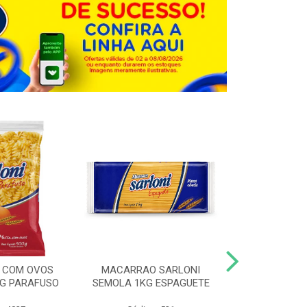
 COM OVOS
MACARRAO SARLONI
MACARRAO 
0G PARAFUSO
SEMOLA 1KG ESPAGUETE
SARLONI 1KG