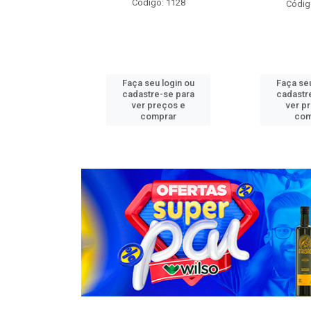
o: 1276
Código: 1128
Códig
u login ou
Faça seu login ou
Faça seu
e-se para
cadastre-se para
cadastr
reços e
ver preços e
ver p
mprar
comprar
com