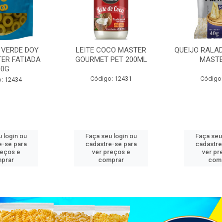
 VERDE DOY
LEITE COCO MASTER
QUEIJO RALA
ER FATIADA
GOURMET PET 200ML
MASTE
00G
Código: 12431
Código
: 12434
 login ou
Faça seu login ou
Faça seu
e-se para
cadastre-se para
cadastre
reços e
ver preços e
ver pr
prar
comprar
com