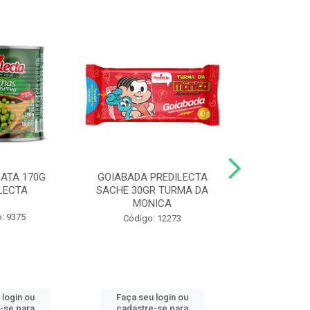
LATA 170G
GOIABADA PREDILECTA
DUETO DOY 
LECTA
SACHE 30GR TURMA DA
MILHO/E
MONICA
PREDI
: 9375
Código: 12273
Código
 login ou
Faça seu login ou
Faça seu 
-se para
cadastre-se para
cadastre