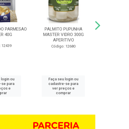
DO PARMESAO
PALMITO PUPUNHA
CHAMPIGNON 
R 40G
MASTER VIDRO 300G
G BD 1,0
APERITIVO
: 12439
Código:
Código: 12680
 login ou
Faça seu login ou
Faça seu 
-se para
cadastre-se para
cadastre
eços e
ver preços e
ver pr
prar
comprar
comp