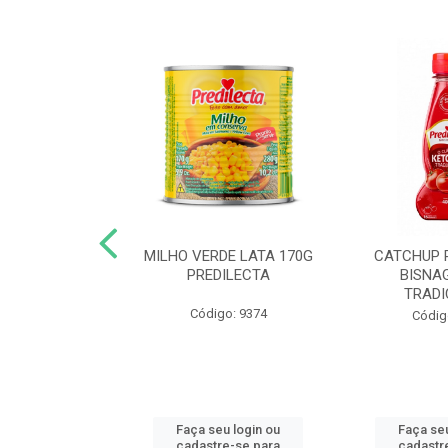
 DE TOMATE
MILHO VERDE LATA 170G
CATCHUP 
TA DOY PACK
PREDILECTA
BISNA
40G
TRADI
Código: 9374
o: 5190
Códig
u login ou
Faça seu login ou
Faça seu
e-se para
cadastre-se para
cadastr