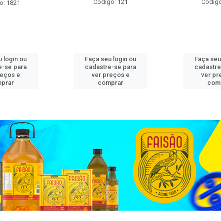
Código: 121
Código
o: 1821
 login ou
Faça seu login ou
Faça seu
e-se para
cadastre-se para
cadastre
reços e
ver preços e
ver pr
prar
comprar
com