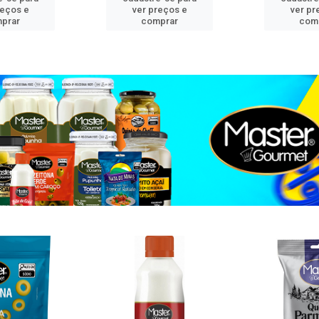
reços e
ver preços e
ver pr
prar
comprar
com