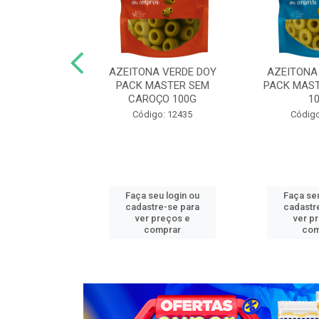
N COG MASTER
AZEITONA VERDE DOY
AZEITONA
,05KG FAT
PACK MASTER SEM
PACK MAST
CAROÇO 100G
1
o: 13272
Código: 12435
Código
u login ou
Faça seu login ou
Faça seu
e-se para
cadastre-se para
cadastr
reços e
ver preços e
ver p
mprar
comprar
com