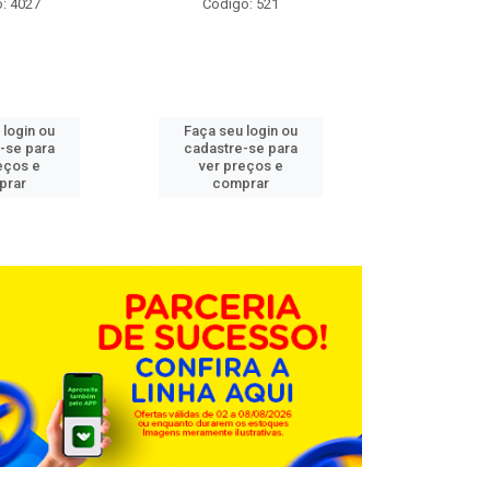
: 4027
Código: 521
Código
 login ou
Faça seu login ou
Faça seu 
-se para
cadastre-se para
cadastre
eços e
ver preços e
ver pr
prar
comprar
comp