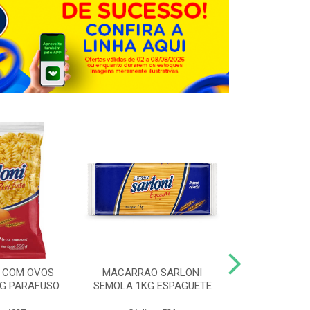
 COM OVOS
MACARRAO SARLONI
MACARRAO 
0G PARAFUSO
SEMOLA 1KG ESPAGUETE
SARLONI 1KG