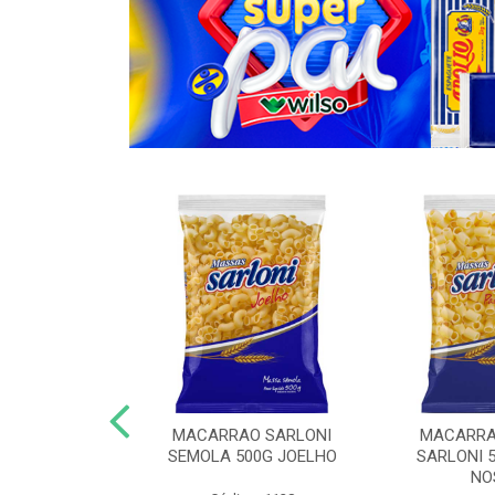
O COM OVOS
MACARRAO SARLONI
MACARRA
KG ESPAGUETE
SEMOLA 500G JOELHO
SARLONI 
NO