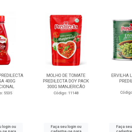
PREDILECTA
MOLHO DE TOMATE
ERVILHA 
GA 400G
PREDILECTA DOY PACK
PREDI
CIONAL
300G MANJERICÃO
Código
o: 5535
Código: 11148
 login ou
Faça seu login ou
Faça seu
e-se para
cadastre-se para
cadastre