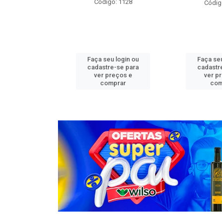
o: 1276
Código: 1128
Códig
u login ou
Faça seu login ou
Faça seu
e-se para
cadastre-se para
cadastr
reços e
ver preços e
ver p
mprar
comprar
com