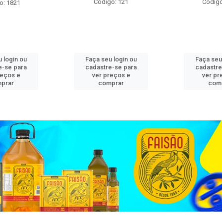
Código: 121
Código
o: 1821
 login ou
Faça seu login ou
Faça seu
e-se para
cadastre-se para
cadastre
reços e
ver preços e
ver pr
prar
comprar
com