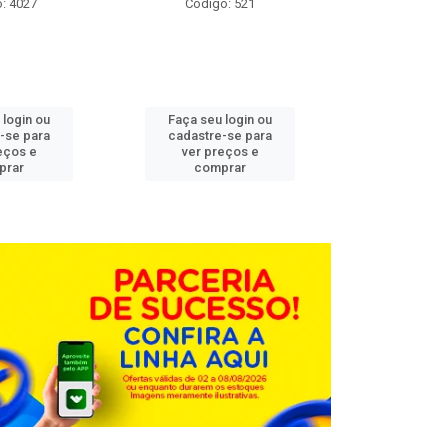
: 4027
Código: 521
Código
 login ou
Faça seu login ou
Faça seu 
-se para
cadastre-se para
cadastre
eços e
ver preços e
ver pr
prar
comprar
comp