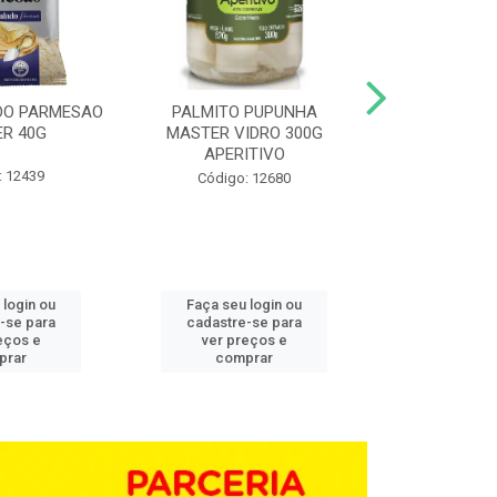
DO PARMESAO
PALMITO PUPUNHA
CHAMPIGNON 
R 40G
MASTER VIDRO 300G
G BD 1,0
APERITIVO
: 12439
Código:
Código: 12680
 login ou
Faça seu login ou
Faça seu 
-se para
cadastre-se para
cadastre
eços e
ver preços e
ver pr
prar
comprar
comp