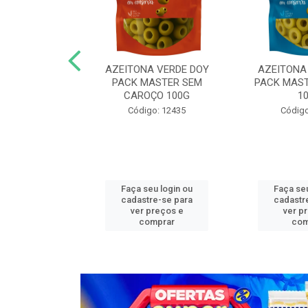
N COG MASTER
AZEITONA VERDE DOY
AZEITONA
,05KG FAT
PACK MASTER SEM
PACK MAST
CAROÇO 100G
1
o: 13272
Código: 12435
Código
u login ou
Faça seu login ou
Faça seu
e-se para
cadastre-se para
cadastr
reços e
ver preços e
ver p
mprar
comprar
com