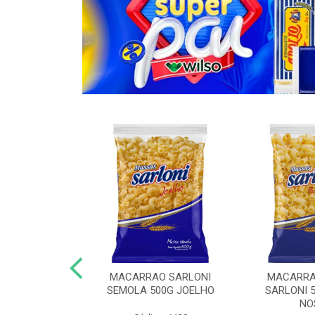
O COM OVOS
MACARRAO SARLONI
MACARRA
KG ESPAGUETE
SEMOLA 500G JOELHO
SARLONI 
NO