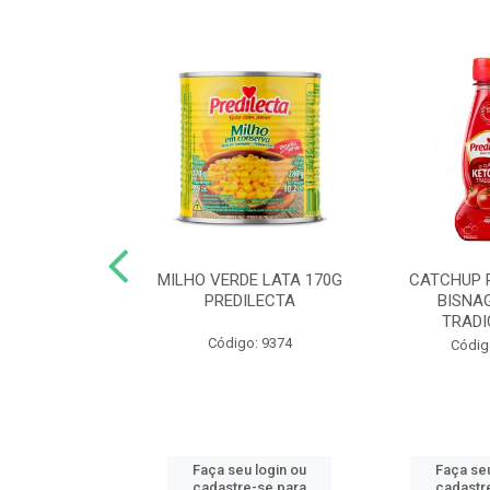
 DE TOMATE
MILHO VERDE LATA 170G
CATCHUP 
TA DOY PACK
PREDILECTA
BISNA
40G
TRADI
Código: 9374
o: 5190
Códig
u login ou
Faça seu login ou
Faça seu
e-se para
cadastre-se para
cadastr