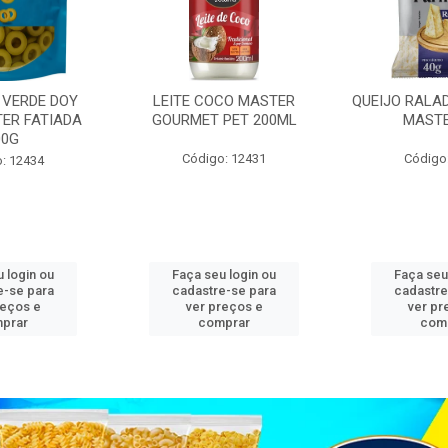
 VERDE DOY
LEITE COCO MASTER
QUEIJO RALA
ER FATIADA
GOURMET PET 200ML
MASTE
00G
Código: 12431
Código
: 12434
 login ou
Faça seu login ou
Faça seu
e-se para
cadastre-se para
cadastre
reços e
ver preços e
ver pr
prar
comprar
com