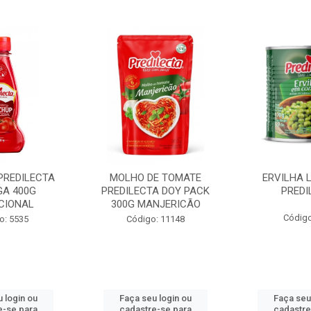
PREDILECTA
MOLHO DE TOMATE
ERVILHA 
GA 400G
PREDILECTA DOY PACK
PREDI
CIONAL
300G MANJERICÃO
Código
o: 5535
Código: 11148
 login ou
Faça seu login ou
Faça seu
e-se para
cadastre-se para
cadastre