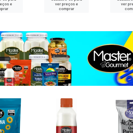
reços e
ver preços e
ver pr
prar
comprar
com