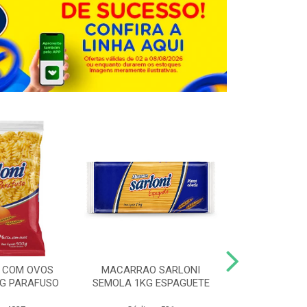
 COM OVOS
MACARRAO SARLONI
MACARRAO 
0G PARAFUSO
SEMOLA 1KG ESPAGUETE
SARLONI 1KG