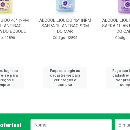
UIDO 46° INPM
ALCOOL LIQUIDO 46° INPM
ALCOOL LIQUI
1L ANTIBAC
SAFRA 1L ANTBAC SOM
SAFRA 1L ANT
A DO BOSQUE
DO MAR
DO C
o: 12896
Código: 12895
Código:
u login ou
Faça seu login ou
Faça seu 
re-se para
cadastre-se para
cadastre-
preços e
ver preços e
ver pre
mprar
comprar
comp
ofertas!