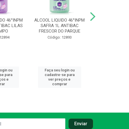
DO 46°INPM
ALCOOL LIQUIDO 46°INPM
ALCOOL EM GEL 
IBAC LILAS
SAFRA 1L ANTIBAC
SAFRA BACTE
AMPO
FRESCOR DO PARQUE
Código: 80
 12894
Código: 12893
login ou
Faça seu login ou
Faça seu log
se para
cadastre-se para
cadastre-se 
ços e
ver preços e
ver preços
rar
comprar
comprar