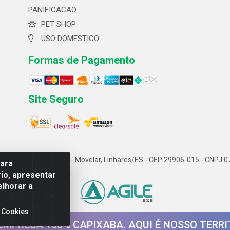
PANIFICACAO
PET SHOP
USO DOMESTICO
Formas de Pagamento
Site Seguro
 ltda- Av. Cerejeira, 699 - Movelar, Linhares/ES - CEP 29906-015 - CNPJ
para
io, apresentar
elhorar a
 Cookies
EMPRESA 100% CAPIXABA. AQUI É NOSSO TERRI