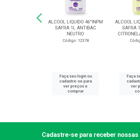
 LIQUIDO 46,2 G
ALCOOL LIQUIDO 46°INPM
ALCOOL LIQ
CIONAL 500ML
SAFRA 1L ANTIBAC
SAFRA 
FRA NEUTRO
NEUTRO
CITRONEL
ódigo: 7373
Código: 12378
Códig
 seu login ou
Faça seu login ou
Faça se
astre-se para
cadastre-se para
cadast
er preços e
ver preços e
ver 
comprar
comprar
co
Cadastre-se para receber nossas 