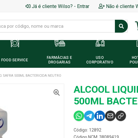
Já é cliente Wilso? - Entrar
Não é cliente 
FARMÁCIAS E
USO
HO
FOOD SERVICE
DROGARIAS
CORPORATIVO
POU
 G SAFRA 500ML BACTERICIDA NEUTRO
ALCOOL LIQUI
500ML BACTE
Código: 12892
Código NCM: 38089419