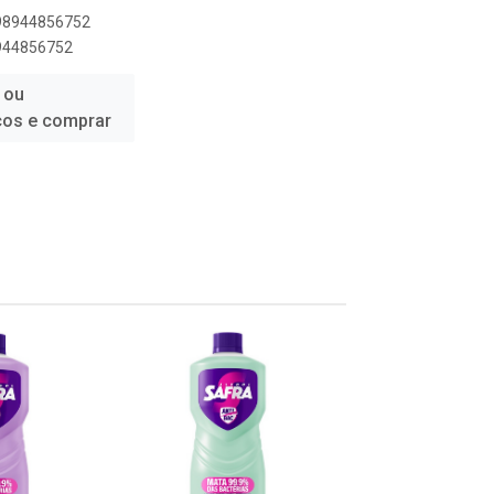
898944856752
8944856752
 ou
ços e comprar