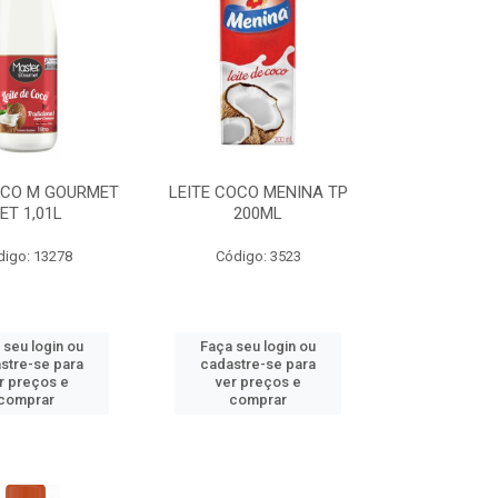
OCO M GOURMET
LEITE COCO MENINA TP
ET 1,01L
200ML
digo: 13278
Código: 3523
 seu login ou
Faça seu login ou
stre-se para
cadastre-se para
r preços e
ver preços e
comprar
comprar