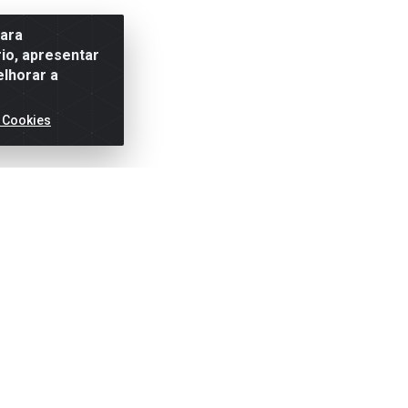
para
io, apresentar
elhorar a
 Cookies
ertas!