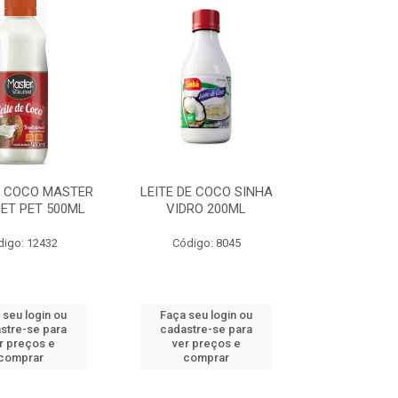
E COCO MASTER
LEITE DE COCO SINHA
ET PET 500ML
VIDRO 200ML
digo: 12432
Código: 8045
 seu login ou
Faça seu login ou
stre-se para
cadastre-se para
r preços e
ver preços e
comprar
comprar