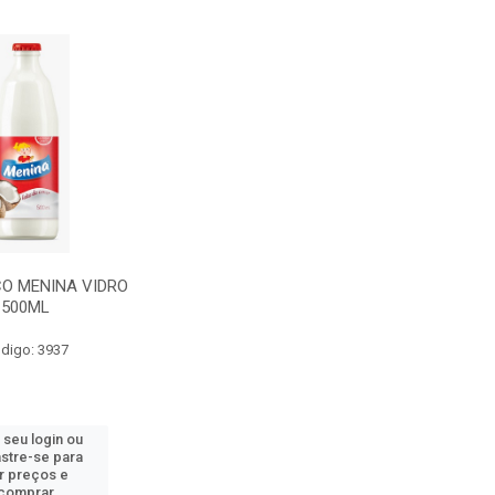
CO MENINA VIDRO
500ML
digo: 3937
 seu login ou
stre-se para
r preços e
comprar