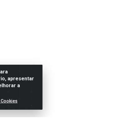
para
io, apresentar
elhorar a
 Cookies