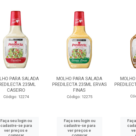
LHO PARA SALADA
MOLHO PARA SALADA
MOLHO
REDILECTA 235ML
PREDILECTA 235ML ERVAS
PREDILECT
CASEIRO
FINAS
Có
Código: 12274
Código: 12275
Faça seu login ou
Faça seu login ou
Faça
cadastre-se para
cadastre-se para
cada
ver preços e
ver preços e
ve
comprar
comprar