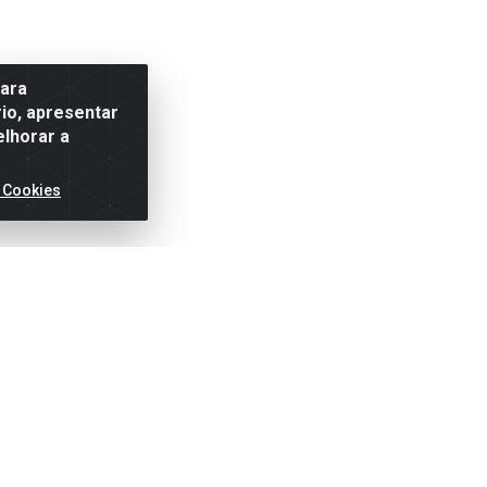
para
io, apresentar
elhorar a
 Cookies
ertas!