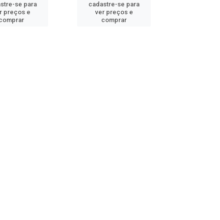
stre-se para
cadastre-se para
r preços e
ver preços e
comprar
comprar