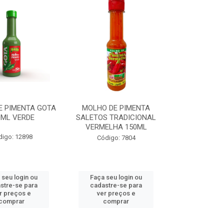
E PIMENTA GOTA
MOLHO DE PIMENTA
0ML VERDE
SALETOS TRADICIONAL
VERMELHA 150ML
digo: 12898
Código: 7804
 seu login ou
Faça seu login ou
stre-se para
cadastre-se para
r preços e
ver preços e
comprar
comprar