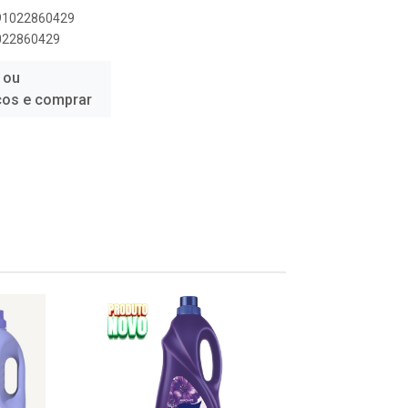
891022860429
1022860429
 ou
ços e comprar