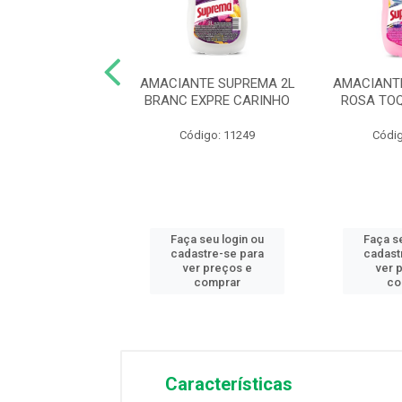
NTE MON BIJOU
AMACIANTE SUPREMA 2L
AMACIANT
7L FRESCOR
BRANC EXPRE CARINHO
ROSA TO
digo: 12050
Código: 11249
Códig
 seu login ou
Faça seu login ou
Faça s
astre-se para
cadastre-se para
cadast
er preços e
ver preços e
ver 
comprar
comprar
co
Características