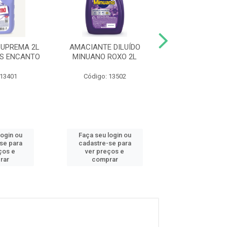
SUPREMA 2L
AMACIANTE DILUÍDO
AMACIANTE D
ES ENCANTO
MINUANO ROXO 2L
MINUANO AZUL
2L
 13401
Código: 13502
Código: 13
login ou
Faça seu login ou
Faça seu log
se para
cadastre-se para
cadastre-se
ços e
ver preços e
ver preços
rar
comprar
compra