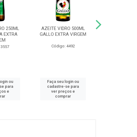
RO 250ML
AZEITE VIDRO 500ML
AZEITE VIDRO
A EXTRA
GALLO EXTRA VIRGEM
ANDORINHA PO
EM
UNICO
Código: 4492
 3557
Código: 12
login ou
Faça seu login ou
Faça seu log
se para
cadastre-se para
cadastre-se 
ços e
ver preços e
ver preços
rar
comprar
comprar