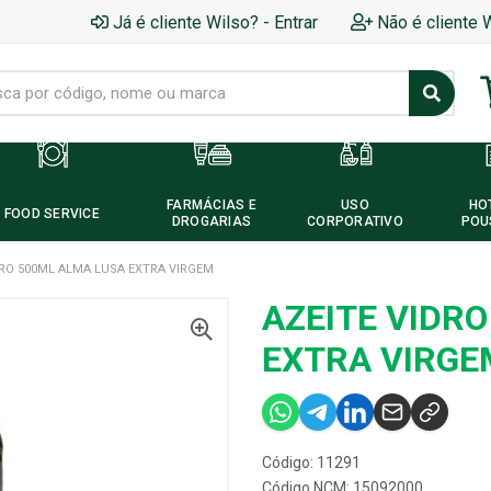
Já é cliente Wilso? - Entrar
Não é cliente 
FARMÁCIAS E
USO
HO
FOOD SERVICE
DROGARIAS
CORPORATIVO
POU
DRO 500ML ALMA LUSA EXTRA VIRGEM
AZEITE VIDR
EXTRA VIRGE
Código: 11291
Código NCM: 15092000