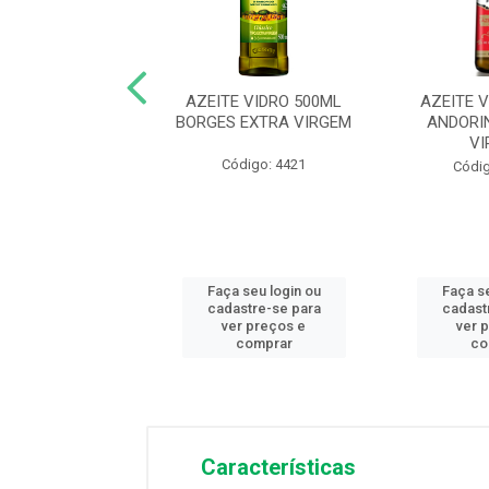
E PETY 500ML
AZEITE VIDRO 500ML
AZEITE 
O EXTRA VIRGEM
BORGES EXTRA VIRGEM
ANDORI
VI
digo: 11839
Código: 4421
Códig
 seu login ou
Faça seu login ou
Faça se
astre-se para
cadastre-se para
cadast
er preços e
ver preços e
ver 
comprar
comprar
co
Características