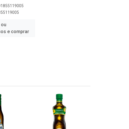
601855119005
1855119005
 ou
ços e comprar