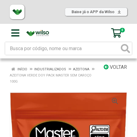
Baixe já o APP da Wilso
0
VOLTAR
INÍCIO
INDUSTRIALIZADOS
AZEITONA
AZEITONA VERDE DOY PACK MASTER SEM CAROÇO
100G