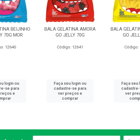
TINA BEIJINHO
BALA GELATINA AMORA
BALA GELAT
LY 70G MOR
GO JELLY 70G
GO JELL
o: 12640
Código: 12641
Código:
eu login ou
Faça seu login ou
Faça seu 
re-se para
cadastre-se para
cadastre-
preços e
ver preços e
ver pre
mprar
comprar
comp