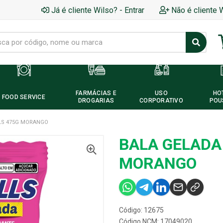
Já é cliente Wilso? - Entrar
Não é cliente 
FARMÁCIAS E
USO
HO
FOOD SERVICE
DROGARIAS
CORPORATIVO
POU
LS 475G MORANGO
BALA GELADA
MORANGO
Código: 12675
Código NCM: 17049020