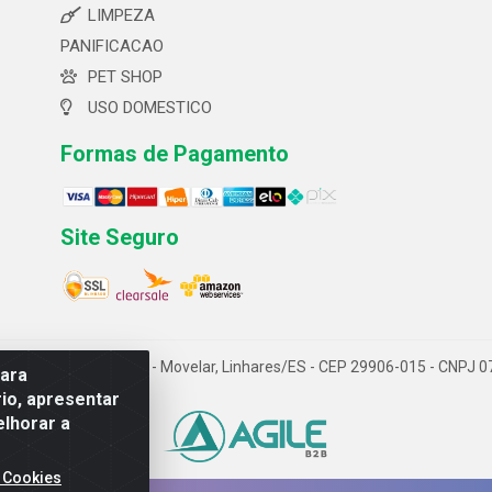
LIMPEZA
PANIFICACAO
PET SHOP
USO DOMESTICO
Formas de Pagamento
Site Seguro
 ltda- Av. Cerejeira, 699 - Movelar, Linhares/ES - CEP 29906-015 - CNPJ
para
io, apresentar
elhorar a
 Cookies