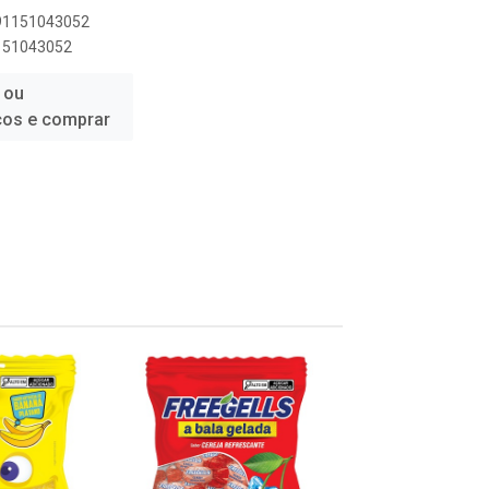
891151043052
1151043052
 ou
ços e comprar