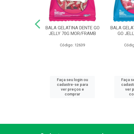
A MORANGO
BALA GELATINA DENTE GO
BALA GELA
ADA DORI 500G
JELLY 70G MOR/FRAMB
GO JEL
digo: 13513
Código: 12639
Códig
 seu login ou
Faça seu login ou
Faça s
astre-se para
cadastre-se para
cadast
er preços e
ver preços e
ver 
comprar
comprar
co