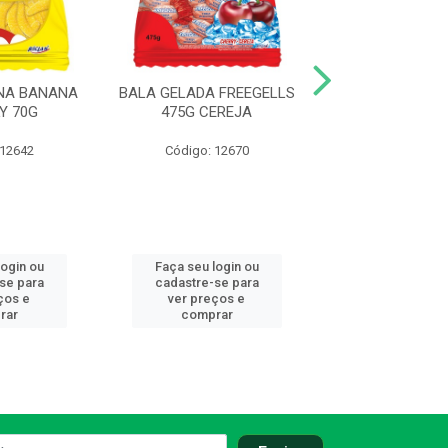
INA BANANA
BALA GELADA FREEGELLS
BALA GELADA F
Y 70G
475G CEREJA
475G MIX SA
 12642
Código: 12670
Código: 12
login ou
Faça seu login ou
Faça seu log
se para
cadastre-se para
cadastre-se
ços e
ver preços e
ver preços
rar
comprar
compra