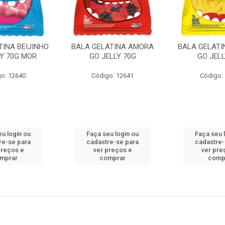
TINA BEIJINHO
BALA GELATINA AMORA
BALA GELAT
LY 70G MOR
GO JELLY 70G
GO JELL
o: 12640
Código: 12641
Código:
eu login ou
Faça seu login ou
Faça seu 
re-se para
cadastre-se para
cadastre-
preços e
ver preços e
ver pre
mprar
comprar
comp