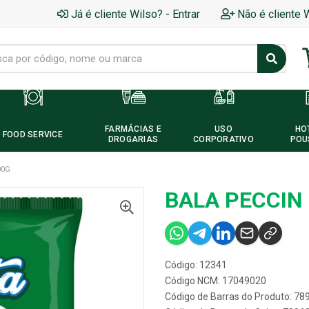
Já é cliente Wilso? - Entrar
Não é cliente 
FARMÁCIAS E
USO
HO
FOOD SERVICE
DROGARIAS
CORPORATIVO
POU
00G
BALA PECCIN
Código: 12341
Código NCM: 17049020
Código de Barras do Produto: 7