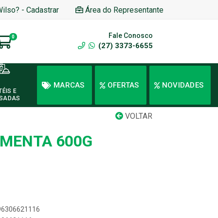
Wilso? - Cadastrar
Área do Representante
Fale Conosco
0
(27) 3373-6655
MARCAS
OFERTAS
NOVIDADES
TÉIS E
SADAS
VOLTAR
 MENTA 600G
896306621116