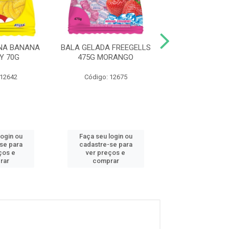
INA BANANA
BALA GELADA FREEGELLS
BALA GELADA F
Y 70G
475G MORANGO
475G MIX SA
 12642
Código: 12675
Código: 12
login ou
Faça seu login ou
Faça seu log
se para
cadastre-se para
cadastre-se
ços e
ver preços e
ver preços
rar
comprar
compra