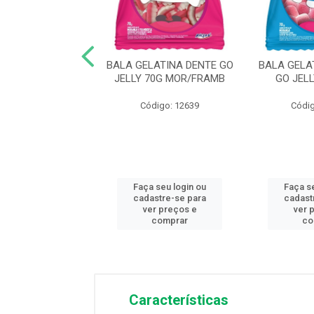
MELO EMBARE
BALA GELATINA DENTE GO
BALA GELA
O SORTIDO 600G
JELLY 70G MOR/FRAMB
GO JEL
ódigo: 8563
Código: 12639
Códig
 seu login ou
Faça seu login ou
Faça s
astre-se para
cadastre-se para
cadast
er preços e
ver preços e
ver 
comprar
comprar
co
Características