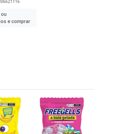
6306621116
 ou
ços e comprar