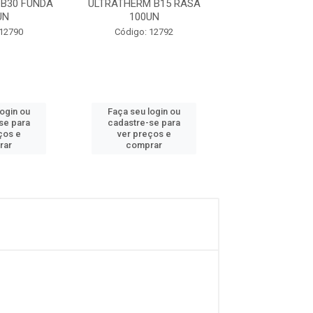
B30 FUNDA
ULTRATHERM B15 RASA
100UN TOTALP
UN
100UN
Código: 12
 12790
Código: 12792
login ou
Faça seu login ou
Faça seu log
se para
cadastre-se para
cadastre-se 
ços e
ver preços e
ver preços
rar
comprar
comprar