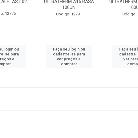
TALPLAST 02
ULTRATHERM A15 RASA
ULTRATHERM 
100UN
100
o: 12775
Código: 12791
Código:
u login ou
Faça seu login ou
Faça seu 
re-se para
cadastre-se para
cadastre-
preços e
ver preços e
ver pre
mprar
comprar
comp