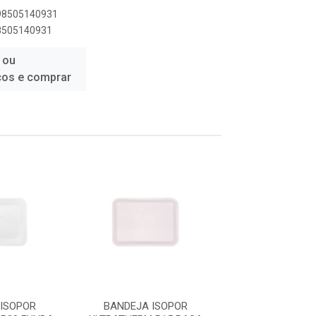
898505140931
98505140931
 ou
ços e comprar
ISOPOR
BANDEJA ISOPOR
BANDEJA ISO