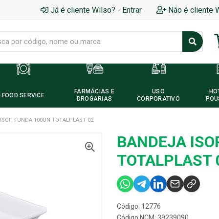
Já é cliente Wilso? - Entrar
Não é cliente 
FARMÁCIAS E
USO
HO
FOOD SERVICE
DROGARIAS
CORPORATIVO
POU
ISOP FUNDA 100UN TOTALPLAST 02
BANDEJA ISO
TOTALPLAST 
Código: 12776
Código NCM: 39239090