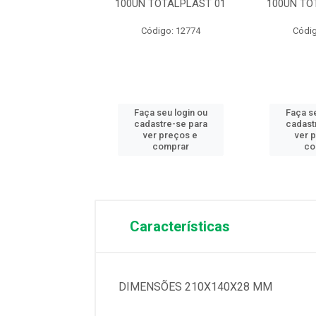
HERM B15 RASA
100UN TOTALPLAST 01
100UN TO
100UN
Código: 12774
Códig
digo: 12792
 seu login ou
Faça seu login ou
Faça se
astre-se para
cadastre-se para
cadast
er preços e
ver preços e
ver 
comprar
comprar
co
Características
DIMENSÕES 210X140X28 MM