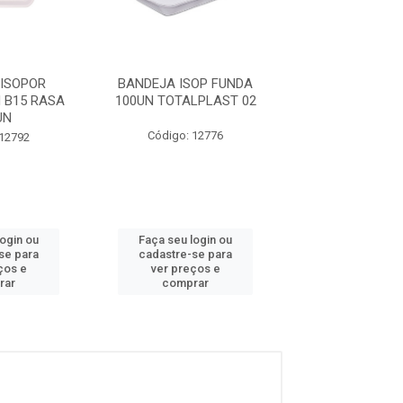
ISOPOR
BANDEJA ISOP FUNDA
BANDEJA ISO
 B15 RASA
100UN TOTALPLAST 02
100UN TOTALP
UN
Código: 12776
Código: 12
 12792
login ou
Faça seu login ou
Faça seu log
se para
cadastre-se para
cadastre-se 
ços e
ver preços e
ver preços
rar
comprar
comprar