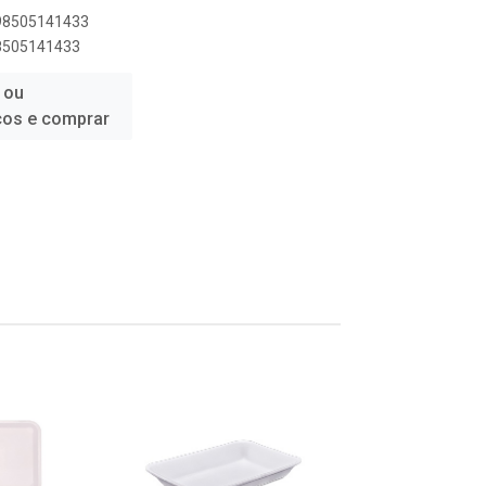
898505141433
98505141433
 ou
ços e comprar