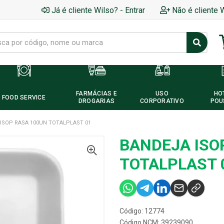
Já é cliente Wilso? - Entrar
Não é cliente 
FARMÁCIAS E
USO
HO
FOOD SERVICE
DROGARIAS
CORPORATIVO
POU
ISOP RASA 100UN TOTALPLAST 01
BANDEJA ISO
TOTALPLAST 
Código: 12774
Código NCM: 39239090