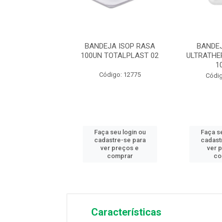
JA ISOP FUNDA
BANDEJA ISOP RASA
BANDE
TOTALPLAST 02
100UN TOTALPLAST 02
ULTRATHE
1
digo: 12776
Código: 12775
Códig
 seu login ou
Faça seu login ou
Faça se
astre-se para
cadastre-se para
cadast
er preços e
ver preços e
ver 
comprar
comprar
co
Características