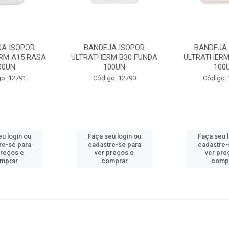
JA ISOPOR
BANDEJA ISOPOR
BANDEJA 
RM A15 RASA
ULTRATHERM B30 FUNDA
ULTRATHERM
00UN
100UN
100
o: 12791
Código: 12790
Código:
u login ou
Faça seu login ou
Faça seu 
re-se para
cadastre-se para
cadastre-
preços e
ver preços e
ver pre
mprar
comprar
comp