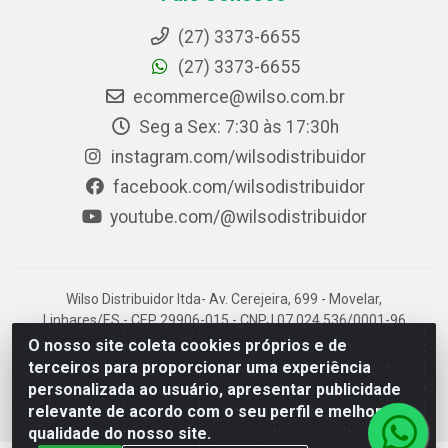
(27) 3373-6655
(27) 3373-6655
ecommerce@wilso.com.br
Seg a Sex: 7:30 às 17:30h
instagram.com/wilsodistribuidor
facebook.com/wilsodistribuidor
youtube.com/@wilsodistribuidor
Wilso Distribuidor ltda- Av. Cerejeira, 699 - Movelar,
Linhares/ES - CEP 29906-015 - CNPJ 07.024.536/0001-96
O nosso site coleta cookies próprios e de
terceiros para proporcionar uma experiência
personalizada ao usuário, apresentar publicidade
relevante de acordo com o seu perfil e melhorar a
qualidade do nosso site.