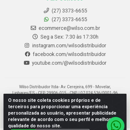
(27) 3373-6655
(27) 3373-6655
ecommerce@wilso.com.br
Seg a Sex: 7:30 às 17:30h
instagram.com/wilsodistribuidor
facebook.com/wilsodistribuidor
youtube.com/@wilsodistribuidor
Wilso Distribuidor ltda- Av. Cerejeira, 699 - Movelar,
Linhares/ES - CEP 29906-015 - CNPJ 07.024.536/0001-96
O nosso site coleta cookies próprios e de
terceiros para proporcionar uma experiência
personalizada ao usuário, apresentar publicidade
relevante de acordo com o seu perfil e melhorar a
qualidade do nosso site.