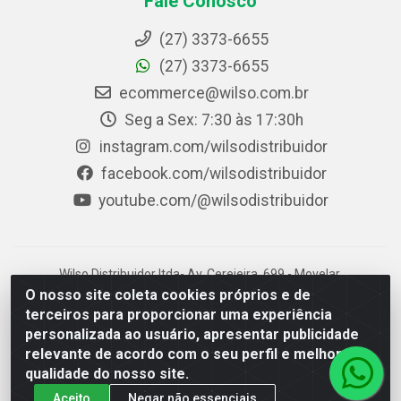
Fale Conosco
(27) 3373-6655
(27) 3373-6655
ecommerce@wilso.com.br
Seg a Sex: 7:30 às 17:30h
instagram.com/wilsodistribuidor
facebook.com/wilsodistribuidor
youtube.com/@wilsodistribuidor
Wilso Distribuidor ltda- Av. Cerejeira, 699 - Movelar,
Linhares/ES - CEP 29906-015 - CNPJ 07.024.536/0001-96
O nosso site coleta cookies próprios e de
terceiros para proporcionar uma experiência
personalizada ao usuário, apresentar publicidade
relevante de acordo com o seu perfil e melhorar a
qualidade do nosso site.
Aceito
Negar não essenciais