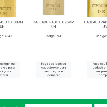
PADO CX 30MM
CADEADO PADO CX 25MM
CADEADO PA
UN
UN
U
go: 4548
Código: 7411
Código:
u login ou
Faça seu login ou
Faça seu 
re-se para
cadastre-se para
cadastre-
preços e
ver preços e
ver pre
mprar
comprar
comp