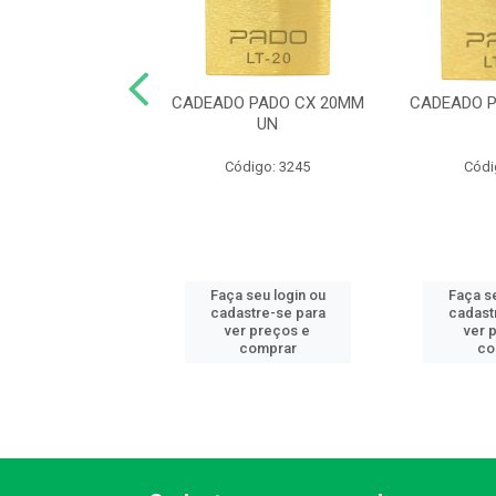
O PADO CX 50MM
CADEADO PADO CX 20MM
CADEADO 
UN
UN
ódigo: 8369
Código: 3245
Códi
 seu login ou
Faça seu login ou
Faça se
astre-se para
cadastre-se para
cadast
er preços e
ver preços e
ver 
comprar
comprar
co