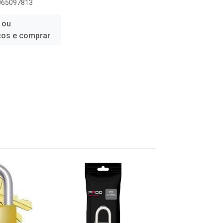
1065097813
 ou
ços e comprar