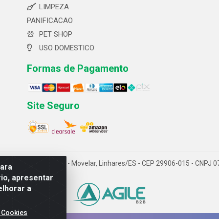
LIMPEZA
PANIFICACAO
PET SHOP
USO DOMESTICO
Formas de Pagamento
Site Seguro
 ltda- Av. Cerejeira, 699 - Movelar, Linhares/ES - CEP 29906-015 - CNPJ
para
io, apresentar
elhorar a
 Cookies