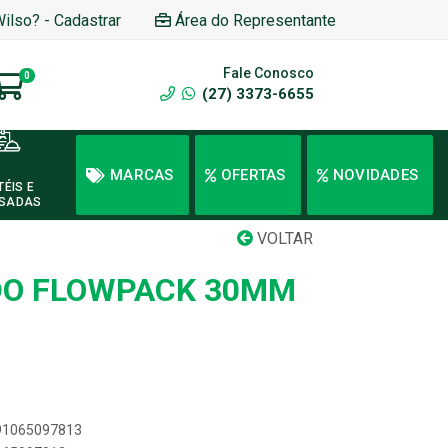
Wilso? - Cadastrar
Área do Representante
Fale Conosco
0
(27) 3373-6655
MARCAS
OFERTAS
NOVIDADES
TÉIS E
SADAS
VOLTAR
DO FLOWPACK 30MM
891065097813