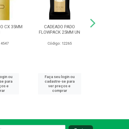
DO CX 35MM
CADEADO PADO
CADEADO 
N
FLOWPACK 25MM UN
FLOWPACK 2
 4547
Código: 12265
Código: 12
login ou
Faça seu login ou
Faça seu log
se para
cadastre-se para
cadastre-se 
ços e
ver preços e
ver preços
rar
comprar
comprar