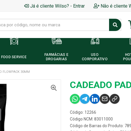
Já é cliente Wilso? - Entrar
Não é cliente 
FARMÁCIAS E
USO
HO
FOOD SERVICE
DROGARIAS
CORPORATIVO
POU
O FLOWPACK 30MM
CADEADO PA
Código: 12266
Código NCM: 83011000
Código de Barras do Produto: 7