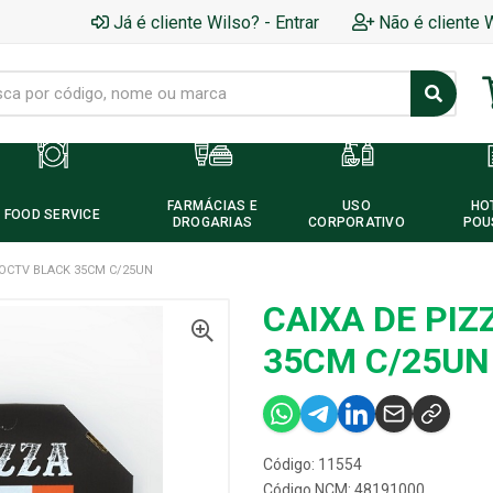
Já é cliente Wilso? - Entrar
Não é cliente 
FARMÁCIAS E
USO
HO
FOOD SERVICE
DROGARIAS
CORPORATIVO
POU
 OCTV BLACK 35CM C/25UN
CAIXA DE PIZ
35CM C/25UN
Código: 11554
Código NCM: 48191000