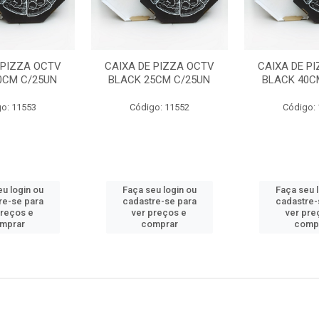
 PIZZA OCTV
CAIXA DE PIZZA OCTV
CAIXA DE P
0CM C/25UN
BLACK 25CM C/25UN
BLACK 40C
o: 11553
Código: 11552
Código:
u login ou
Faça seu login ou
Faça seu 
re-se para
cadastre-se para
cadastre-
preços e
ver preços e
ver pre
mprar
comprar
comp