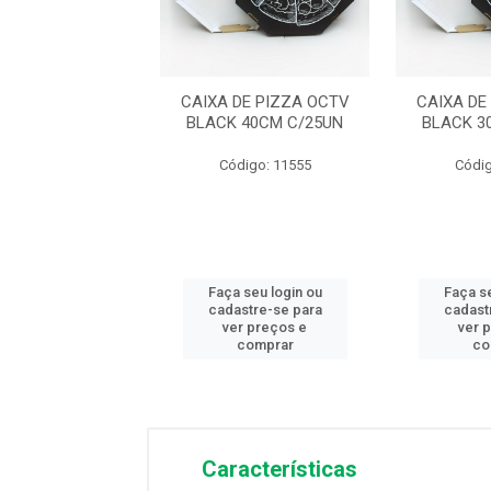
DE PIZZA OCTV
CAIXA DE PIZZA OCTV
CAIXA DE
 25CM C/25UN
BLACK 40CM C/25UN
BLACK 3
digo: 11552
Código: 11555
Códig
 seu login ou
Faça seu login ou
Faça se
astre-se para
cadastre-se para
cadast
er preços e
ver preços e
ver 
comprar
comprar
co
Características