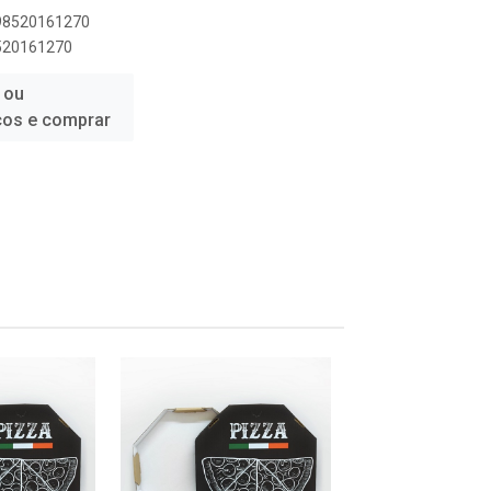
898520161270
8520161270
 ou
ços e comprar