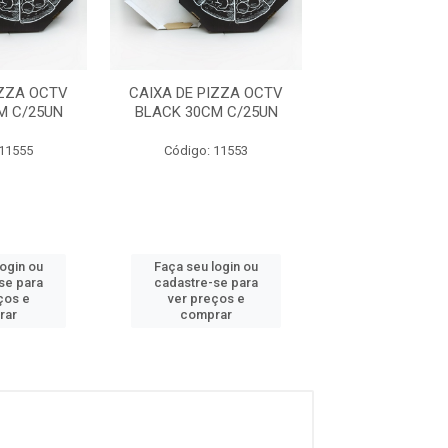
IZZA OCTV
CAIXA DE PIZZA OCTV
CAIXA DE PIZ
M C/25UN
BLACK 30CM C/25UN
BLACK 25CM 
 11555
Código: 11553
Código: 11
login ou
Faça seu login ou
Faça seu log
se para
cadastre-se para
cadastre-se 
ços e
ver preços e
ver preços
rar
comprar
comprar