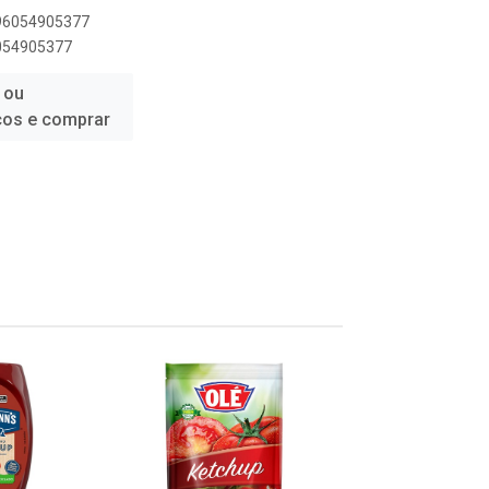
896054905377
6054905377
 ou
ços e comprar