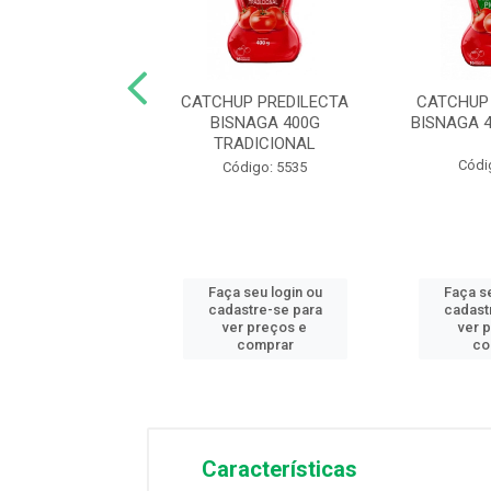
P OLÉ BISNAGA
CATCHUP PREDILECTA
CATCHUP
 TRADICIONAL
BISNAGA 400G
BISNAGA 
TRADICIONAL
ódigo: 3711
Códi
Código: 5535
 seu login ou
Faça seu login ou
Faça se
astre-se para
cadastre-se para
cadast
er preços e
ver preços e
ver 
comprar
comprar
co
Características