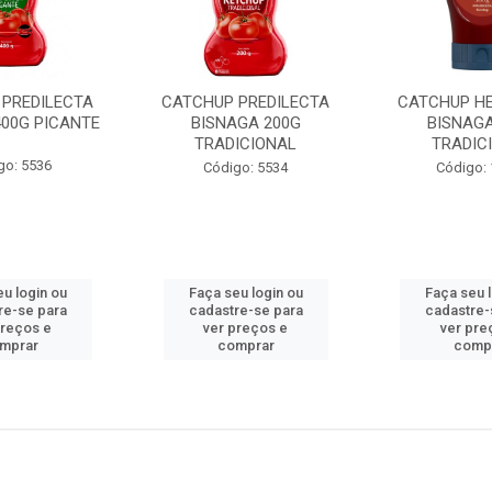
 PREDILECTA
CATCHUP PREDILECTA
CATCHUP H
400G PICANTE
BISNAGA 200G
BISNAGA
TRADICIONAL
TRADIC
go: 5536
Código: 5534
Código:
u login ou
Faça seu login ou
Faça seu 
re-se para
cadastre-se para
cadastre-
preços e
ver preços e
ver pre
mprar
comprar
comp