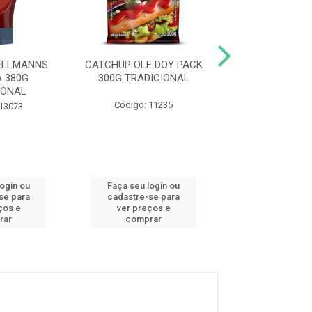
ELLMANNS
CATCHUP OLE DOY PACK
CATCHUP OLÉ 
 380G
300G TRADICIONAL
400G TRADIC
IONAL
Código: 11235
Código: 37
 13073
login ou
Faça seu login ou
Faça seu log
se para
cadastre-se para
cadastre-se 
ços e
ver preços e
ver preços
rar
comprar
comprar