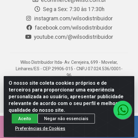
ecommerce@wilso.com.br
Seg a Sex: 7:30 às 17:30h
instagram.com/wilsodistribuidor
facebook.com/wilsodistribuidor
youtube.com/@wilsodistribuidor
Wilso Distribuidor ltda- Av. Cerejeira, 699 - Movelar,
Linhares/ES - CEP 29906-015 - CNPJ 07.024.536/0001-
96
O nosso site coleta cookies próprios e de
terceiros para proporcionar uma experiência
personalizada ao usuário, apresentar publicidade
relevante de acordo com o seu perfil e melhorar a
qualidade do nosso site.
Aceito
Negar não essenciais
EMPRESA 100% CAPIXABA.
Preferências de Cookies
AQUI É NOSSO TERRITÓRIO!